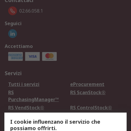
Contattaci
02.66.058.1
Seguici
Accettiamo
Servizi
Tutti i servizi
eProcurement
RS
RS ScanStock®
PurchasingManager™
RS VendStock®
RS ControlStock®
Servizio di taratura
MePA
I cookie influenzano il servizio che
possiamo offrirti.
Legale