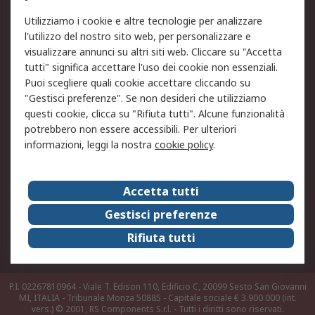
Utilizziamo i cookie e altre tecnologie per analizzare
Informativa Cookie
Informativa Privacy -
l'utilizzo del nostro sito web, per personalizzare e
Aggiornata
visualizzare annunci su altri siti web. Cliccare su "Accetta
Email Security
Termini d'uso
tutti" significa accettare l'uso dei cookie non essenziali.
Condizioni di vendita
Condizioni generali di
Puoi scegliere quali cookie accettare cliccando su
servizio
"Gestisci preferenze". Se non desideri che utilizziamo
questi cookie, clicca su "Rifiuta tutti". Alcune funzionalità
Etica e responsabilità
potrebbero non essere accessibili. Per ulteriori
informazioni, leggi la nostra
cookie policy
.
Chi Siamo
Chi Siamo
Contattaci
Accetta tutti
Supporto
ESG
Gestisci preferenze
Carriere
RS Group
Rifiuta tutti
Press Centre
Discovery: il Blog di RS
P.I. 02267810964 - Viale T. Edison 110, Edificio C, 20099 Sesto San Giovanni
MI, ITALIA - Tribunale Monza 50885 - Capitale sociale € 3.900.000 (int.
vers.)
© 2001, RS Components S.r.l. - Tutti i diritti sono riservati.