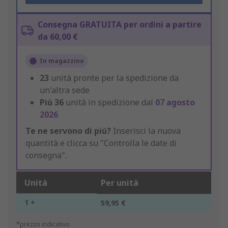
Consegna GRATUITA per ordini a partire
da 60,00 €
In magazzino
23
unità pronte per la spedizione da
un'altra sede
Più
36
unità in spedizione dal
07 agosto
2026
Te ne servono di più?
Inserisci la nuova
quantità e clicca su "Controlla le date di
consegna".
Unità
Per unità
1 +
59,95 €
*prezzo indicativo