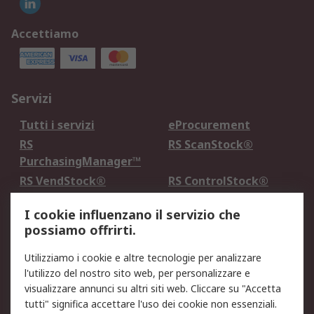
Accettiamo
Servizi
Tutti i servizi
eProcurement
RS
RS ScanStock®
PurchasingManager™
RS VendStock®
RS ControlStock®
Servizio di taratura
MePA
I cookie influenzano il servizio che
possiamo offrirti.
Legale
Utilizziamo i cookie e altre tecnologie per analizzare
Informativa Cookie
Informativa Privacy -
l'utilizzo del nostro sito web, per personalizzare e
Aggiornata
visualizzare annunci su altri siti web. Cliccare su "Accetta
Email Security
Termini d'uso
tutti" significa accettare l'uso dei cookie non essenziali.