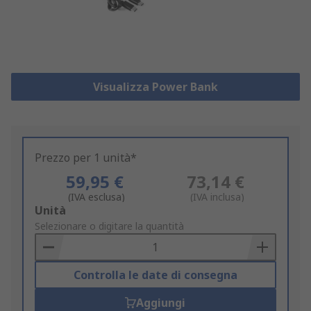
Visualizza Power Bank
Prezzo per 1 unità*
59,95 €
73,14 €
(IVA esclusa)
(IVA inclusa)
Add
Unità
to
Selezionare o digitare la quantità
Basket
Controlla le date di consegna
Aggiungi