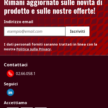
Rimani aggiornato sulle novità di
prodotto e sulle nostre offerte!
Indirizzo email
Iscriviti
I dati personali forniti saranno trattati in linea con la
nostra
Politica sulla Privacy
.
Contattaci
02.66.058.1
Seguici
Accettiamo