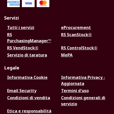
Servizi
Tutti i servizi
eProcurement
RS
RS ScanStock®
PurchasingManager™
RS VendStock®
RS ControlStock®
Servizio di taratura
MePA
Legale
Informativa Cookie
Informativa Privacy -
Aggiornata
Email Security
Termini d'uso
Condizioni di vendita
Condizioni generali di
servizio
Etica e responsabilità