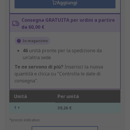
Aggiungi
Consegna GRATUITA per ordini a partire
da 60,00 €
In magazzino
46
unità pronte per la spedizione da
un'altra sede
Te ne servono di più?
Inserisci la nuova
quantità e clicca su "Controlla le date di
consegna".
Unità
Per unità
1 +
39,26 €
*prezzo indicativo