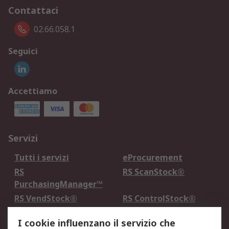
Contattaci
02.66.058.1
Seguici
Accettiamo
Servizi
Tutti i servizi
eProcurement
RS
RS ScanStock®
PurchasingManager™
RS VendStock®
RS ControlStock®
Servizio di taratura
MePA
I cookie influenzano il servizio che