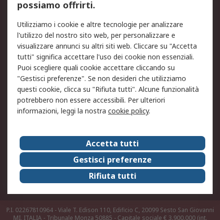
possiamo offrirti.
Legale
Utilizziamo i cookie e altre tecnologie per analizzare
Informativa Cookie
Informativa Privacy -
l'utilizzo del nostro sito web, per personalizzare e
Aggiornata
visualizzare annunci su altri siti web. Cliccare su "Accetta
Email Security
Termini d'uso
tutti" significa accettare l'uso dei cookie non essenziali.
Condizioni di vendita
Condizioni generali di
Puoi scegliere quali cookie accettare cliccando su
servizio
"Gestisci preferenze". Se non desideri che utilizziamo
questi cookie, clicca su "Rifiuta tutti". Alcune funzionalità
Etica e responsabilità
potrebbero non essere accessibili. Per ulteriori
informazioni, leggi la nostra
cookie policy
.
Chi Siamo
Chi Siamo
Contattaci
Accetta tutti
Supporto
ESG
Gestisci preferenze
Carriere
RS Group
Rifiuta tutti
Press Centre
Discovery: il Blog di RS
P.I. 02267810964 - Viale T. Edison 110, Edificio C, 20099 Sesto San Giovanni
MI, ITALIA - Tribunale Monza 50885 - Capitale sociale € 3.900.000 (int.