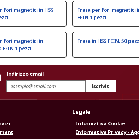
r fori magnetici in HSS
Fresa per fori magnetici 
ezzi
FEIN 1 pezzi
r fori magnetici in
Fresa in HSS FEIN, 50 pezz
o FEIN 1 pezzi
i
Indirizzo email
Iscriviti
Legale
rvizi
Informativa Cookie
ement
Informativa Privacy - Ag