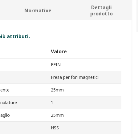
Dettagli
Normative
prodotto
iù attributi.
Valore
FEIN
Fresa per fori magnetici
iente
25mm
nalature
1
taglio
25mm
HSS