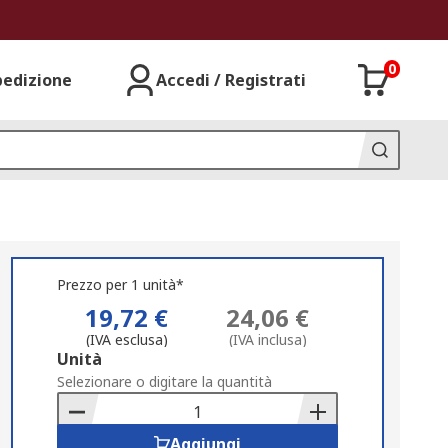
0
pedizione
Accedi / Registrati
Prezzo per 1 unità*
19,72 €
24,06 €
(IVA esclusa)
(IVA inclusa)
Add
Unità
to
Selezionare o digitare la quantità
Basket
Aggiungi