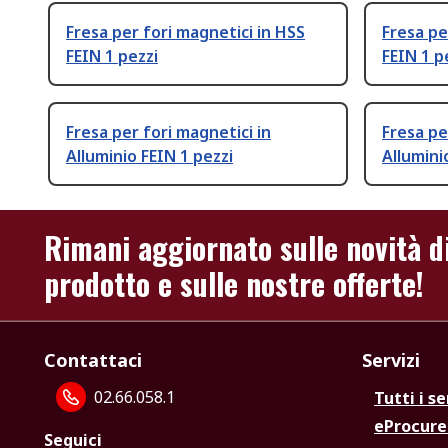
Fresa per fori magnetici in HSS
Fresa pe
FEIN 1 pezzi
FEIN 1 p
Fresa per fori magnetici in
Fresa pe
Alluminio FEIN 1 pezzi
Allumini
Rimani aggiornato sulle novità d
prodotto e sulle nostre offerte!
Contattaci
Servizi
02.66.058.1
Tutti i se
eProcur
Seguici