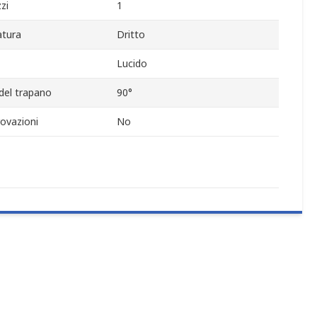
zi
1
atura
Dritto
Lucido
del trapano
90°
ovazioni
No