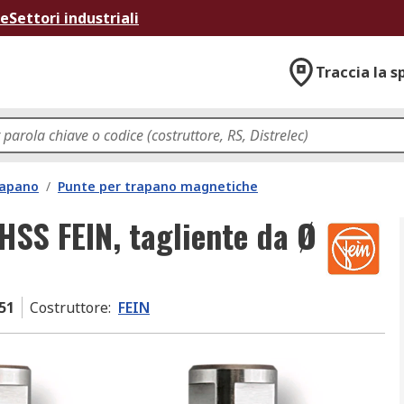
ne
Settori industriali
Traccia la s
rapano
/
Punte per trapano magnetiche
 HSS FEIN, tagliente da Ø
51
Costruttore
:
FEIN