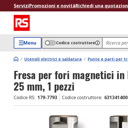
Servizi
Promozioni e novità
Richiedi una quotazio
Menu
Codice costruttore
/
Utensili elettrici e saldatura
/
Punte e parti per t
Fresa per fori magnetici in
25 mm, 1 pezzi
Codice RS
:
179-7793
Codice costruttore
:
631341400