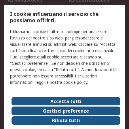
RS VendStock®
RS ControlStock®
Servizio di taratura
MePA
I cookie influenzano il servizio che
possiamo offrirti.
Legale
Utilizziamo i cookie e altre tecnologie per analizzare
Informativa Cookie
Informativa Privacy -
l'utilizzo del nostro sito web, per personalizzare e
Aggiornata
visualizzare annunci su altri siti web. Cliccare su "Accetta
Email Security
Termini d'uso
tutti" significa accettare l'uso dei cookie non essenziali.
Condizioni di vendita
Condizioni generali di
Puoi scegliere quali cookie accettare cliccando su
servizio
"Gestisci preferenze". Se non desideri che utilizziamo
questi cookie, clicca su "Rifiuta tutti". Alcune funzionalità
Etica e responsabilità
potrebbero non essere accessibili. Per ulteriori
informazioni, leggi la nostra
cookie policy
.
Chi Siamo
Chi Siamo
Contattaci
Accetta tutti
Supporto
ESG
Gestisci preferenze
Carriere
RS Group
Rifiuta tutti
Press Centre
Discovery: il Blog di RS