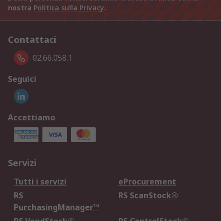
nostra
Politica sulla Privacy
.
Contattaci
02.66.058.1
Seguici
Accettiamo
Servizi
Tutti i servizi
eProcurement
RS
RS ScanStock®
PurchasingManager™