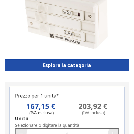
Esplora la categoria
Prezzo per 1 unità*
167,15 €
203,92 €
(IVA esclusa)
(IVA inclusa)
Add
Unità
to
Selezionare o digitare la quantità
Basket