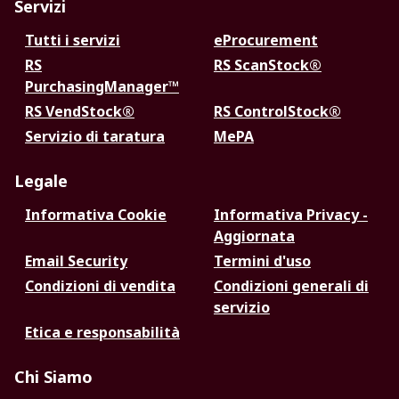
Servizi
Tutti i servizi
eProcurement
RS
RS ScanStock®
PurchasingManager™
RS VendStock®
RS ControlStock®
Servizio di taratura
MePA
Legale
Informativa Cookie
Informativa Privacy -
Aggiornata
Email Security
Termini d'uso
Condizioni di vendita
Condizioni generali di
servizio
Etica e responsabilità
Chi Siamo