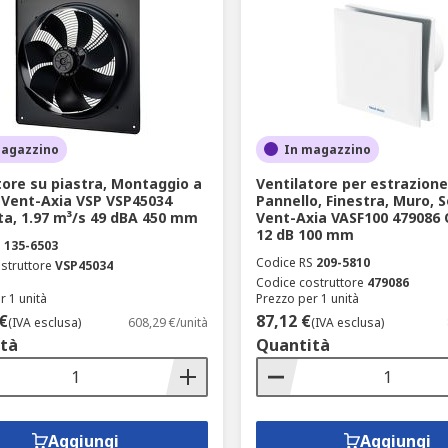
magazzino
In magazzino
tore su piastra, Montaggio a
Ventilatore per estrazione
 Vent-Axia VSP VSP45034
Pannello, Finestra, Muro, S
a, 1.97 m³/s 49 dBA 450 mm
Vent-Axia VASF100 479086
12 dB 100 mm
S
135-6503
Codice RS
209-5810
struttore
VSP45034
Codice costruttore
479086
r 1 unità
Prezzo per 1 unità
€
87,12 €
(IVA esclusa)
608,29 €/unità
(IVA esclusa)
tà
Quantità
Aggiungi
Aggiungi