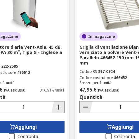
magazzino
In magazzino
tore d'aria Vent-Axia, 45 dB,
Griglia di ventilazione Bia
EPA 30 m², Tipo G - Inglese a
verniciato a polvere Vent-
Parallelo 466452 150 mm 
mm
S
222-2585
Codice RS
397-0924
struttore
496612
Codice costruttore
466452
r 1 unità
Prezzo per 1 unità
€
47,95 €
(IVA esclusa)
316,91 €/unità
(IVA esclusa)
tà
Quantità
Aggiungi
Aggiungi
Confronta
Confronta