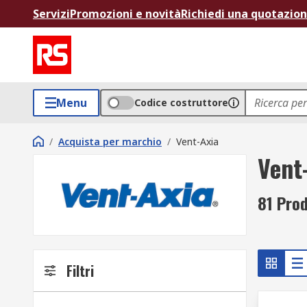
Servizi
Promozioni e novità
Richiedi una quotazio
Menu
Codice costruttore
/
Acquista per marchio
/
Vent-Axia
Vent
81 Prod
Filtri