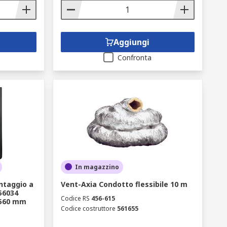
Aggiungi
Confronta
In magazzino
ntaggio a
Vent-Axia Condotto flessibile 10 m
56034
Codice RS
456-615
 560 mm
Codice costruttore
561655