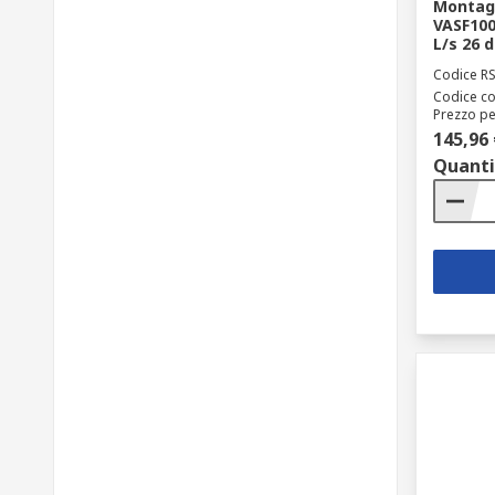
Montagg
VASF100
L/s 26 
Codice R
Codice co
Prezzo pe
145,96 
Quanti