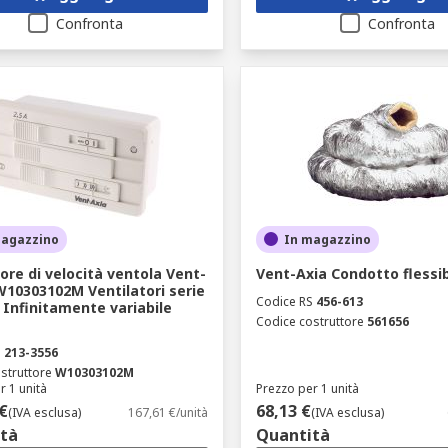
Confronta
Confronta
magazzino
In magazzino
ore di velocità ventola Vent-
Vent-Axia Condotto flessib
W10303102M Ventilatori serie
Codice RS
456-613
, Infinitamente variabile
Codice costruttore
561656
S
213-3556
struttore
W10303102M
r 1 unità
Prezzo per 1 unità
€
68,13 €
(IVA esclusa)
167,61 €/unità
(IVA esclusa)
tà
Quantità