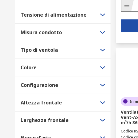
Tensione di alimentazione
Misura condotto
Tipo di ventola
Colore
Configurazione
In 
Altezza frontale
Ventila
Vent-Ax
Larghezza frontale
m³/h 36
Codice R
Flusso d'aria
Codice co