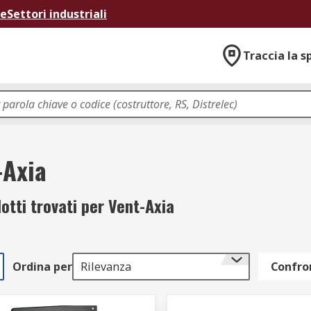
ne
Settori industriali
Traccia la s
-Axia
otti trovati per Vent-Axia
Ordina per
Rilevanza
Confron