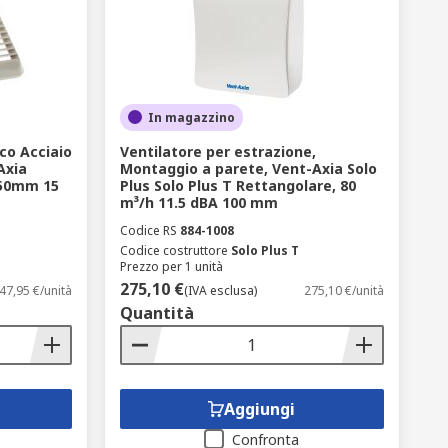
In magazzino
nco Acciaio
Ventilatore per estrazione,
Axia
Montaggio a parete, Vent-Axia Solo
150mm 15
Plus Solo Plus T Rettangolare, 80
m³/h 11.5 dBA 100 mm
Codice RS
884-1008
Codice costruttore
Solo Plus T
Prezzo per 1 unità
275,10 €
47,95 €/unità
(IVA esclusa)
275,10 €/unità
Quantità
Aggiungi
Confronta