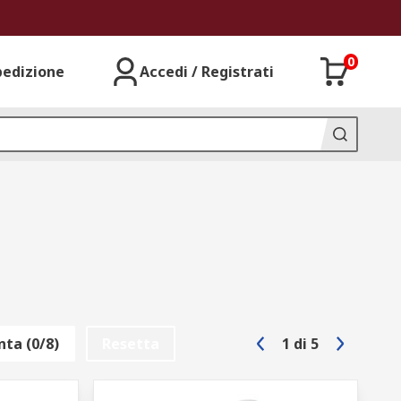
0
pedizione
Accedi / Registrati
ta (0/8)
Resetta
1
di
5