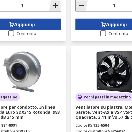
Aggiungi
Aggiungi
Confronta
Confronta
magazzino
Pochi pezzi in magazzino
tore per condotto, In linea,
Ventilatore su piastra, Mo
ia Euro SDX315 Rotonda, 983
parete, Vent-Axia VSP VSP
 dB 315 mm
Quadrata, 3.11 m³/s 57 dB
S
884-0991
Codice RS
135-6504
struttore
SDX315
Codice costruttore
VSP56034