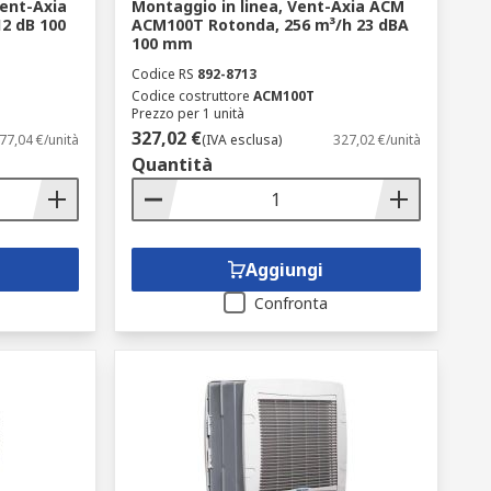
Vent-Axia
Montaggio in linea, Vent-Axia ACM
2 dB 100
ACM100T Rotonda, 256 m³/h 23 dBA
100 mm
Codice RS
892-8713
Codice costruttore
ACM100T
Prezzo per 1 unità
327,02 €
77,04 €/unità
(IVA esclusa)
327,02 €/unità
Quantità
Aggiungi
Confronta