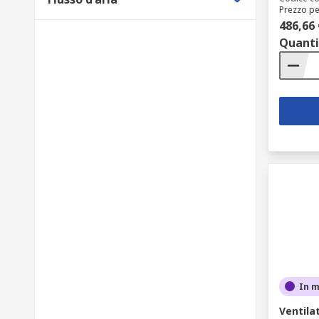
Prezzo pe
486,66 
Quanti
In 
Ventila