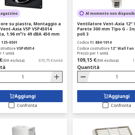
magazzino
Al momento non disponib
tore su piastra, Montaggio a
Ventilatore Vent-Axia 12" 
 Vent-Axia VSP VSP45014
Parete 300 mm Tipo G - In
a, 1.96 m³/s 49 dBA 450 mm
poli 3
S
135-6501
Codice RS
884-1014
struttore
VSP45014
Codice costruttore
12" Wall Fan
r 1 unità
Prezzo per 1 unità
€
109,15 €
(IVA esclusa)
670,75 €/unità
(IVA esclusa)
1
tà
Quantità
Aggiungi
Aggiungi
Confronta
Confronta