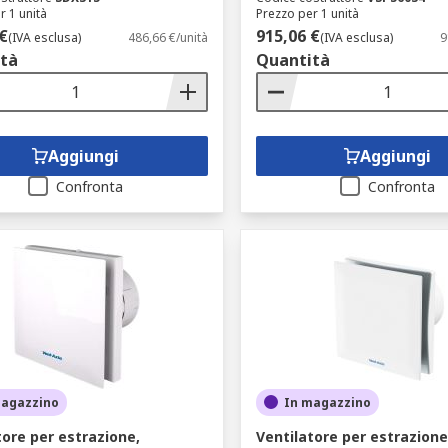
r 1 unità
Prezzo per 1 unità
€
915,06 €
(IVA esclusa)
486,66 €/unità
(IVA esclusa)
9
tà
Quantità
Aggiungi
Aggiungi
Confronta
Confronta
magazzino
In magazzino
tore per estrazione,
Ventilatore per estrazione,