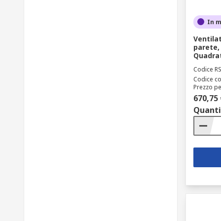
In 
Ventila
parete,
Quadrat
Codice R
Codice co
Prezzo pe
670,75 
Quanti