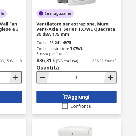
ile
In magazzino
Wall Fan
Ventilatore per estrazione, Muro,
glese a 3
Vent-Axia T Series TX7WL Quadrata
39 dBA 175 mm
Codice RS
241-4975
Codice costruttore
TX7WL
Prezzo per 1 unità
836,31 €
09,15 €/unità
(IVA esclusa)
836,31 €/unità
Quantità
Aggiungi
Confronta