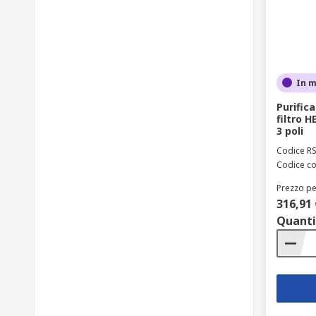
In 
Purifica
filtro H
3 poli
Codice R
Codice co
Prezzo pe
316,91 
Quanti