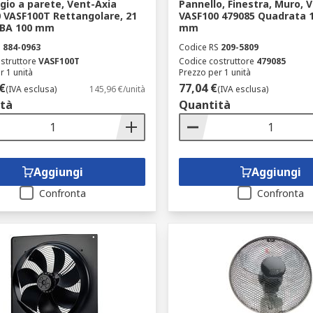
io a parete, Vent-Axia
Pannello, Finestra, Muro, 
 VASF100T Rettangolare, 21
VASF100 479085 Quadrata 1
dBA 100 mm
mm
S
884-0963
Codice RS
209-5809
struttore
VASF100T
Codice costruttore
479085
r 1 unità
Prezzo per 1 unità
€
77,04 €
(IVA esclusa)
145,96 €/unità
(IVA esclusa)
tà
Quantità
Aggiungi
Aggiungi
Confronta
Confronta