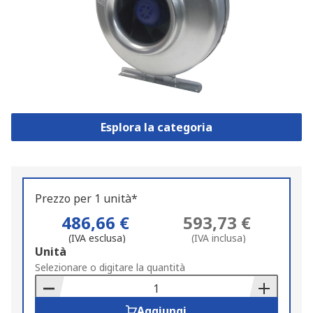
Esplora la categoria
Prezzo per 1 unità*
486,66 €
593,73 €
(IVA esclusa)
(IVA inclusa)
Add
Unità
to
Selezionare o digitare la quantità
Basket
Aggiungi