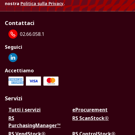
nostra
Politica sulla Privacy
.
Contattaci
02.66.058.1
Seguici
Accettiamo
Servizi
Tutti i servizi
eProcurement
RS
RS ScanStock®
PurchasingManager™
RS VendStock®
RS ControlStock®