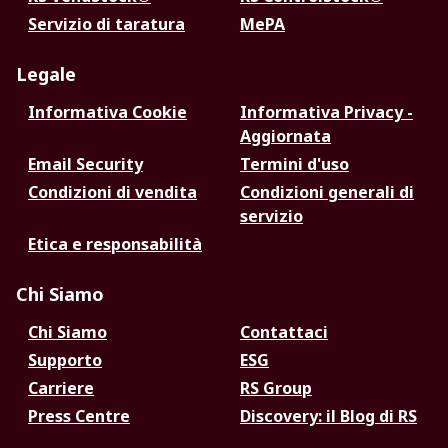
Servizio di taratura
MePA
Legale
Informativa Cookie
Informativa Privacy -
Aggiornata
Email Security
Termini d'uso
Condizioni di vendita
Condizioni generali di
servizio
Etica e responsabilità
Chi Siamo
Chi Siamo
Contattaci
Supporto
ESG
Carriere
RS Group
Press Centre
Discovery: il Blog di RS