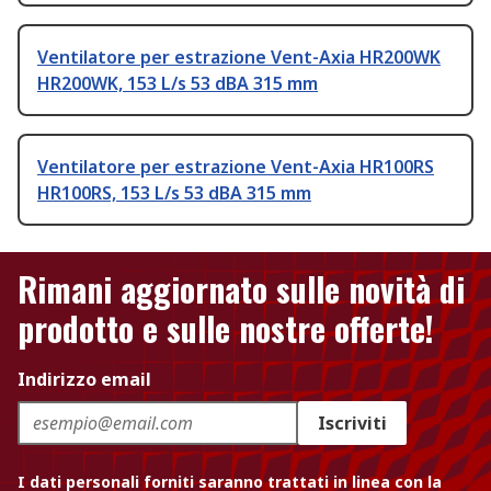
Ventilatore per estrazione Vent-Axia HR200WK
HR200WK, 153 L/s 53 dBA 315 mm
Ventilatore per estrazione Vent-Axia HR100RS
HR100RS, 153 L/s 53 dBA 315 mm
Rimani aggiornato sulle novità di
prodotto e sulle nostre offerte!
Indirizzo email
Iscriviti
I dati personali forniti saranno trattati in linea con la