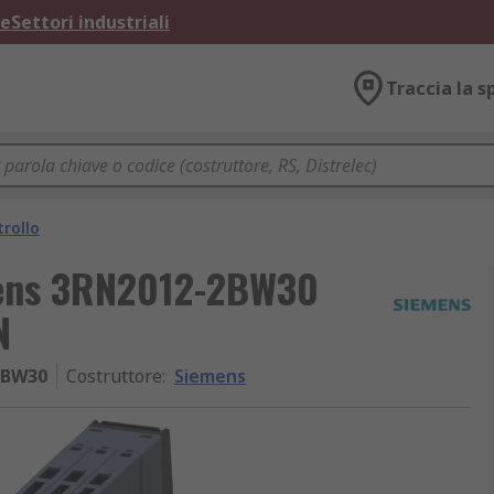
ne
Settori industriali
Traccia la s
trollo
mens 3RN2012-2BW30
N
2BW30
Costruttore
:
Siemens