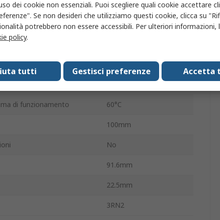
IP20
'uso dei cookie non essenziali. Puoi scegliere quali cookie accettare c
eferenze". Se non desideri che utilizziamo questi cookie, clicca su "Rifi
imentazione
0 V ac
onalità potrebbero non essere accessibili. Per ulteriori informazioni, l
ie policy
.
to
5A
a operativa
-25°C
fiuta tutti
Gestisci preferenze
Accetta t
imentazione
0V ca
ima di funzionamento
60°C
100mm
ioni
No
91.6mm
22.5mm
3RN2