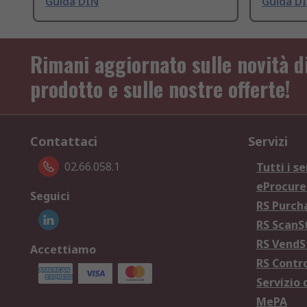
Guida DIN
Guida D
Rimani aggiornato sulle novità d
prodotto e sulle nostre offerte!
Contattaci
Servizi
02.66.058.1
Tutti i se
eProcur
Seguici
RS Purc
RS Scan
RS Vend
Accettiamo
RS Contr
Servizio 
MePA