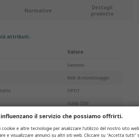
Dettagli
Normative
prodotto
iù attributi.
Valore
Siemens
Relè di monitoraggio
tatto
DPDT
Guida DIN
 influenzano il servizio che possiamo offrirti.
co
1.7W
i cookie e altre tecnologie per analizzare l'utilizzo del nostro sito web
senza terminazione
Morsetto a molla
re e visualizzare annunci su altri siti web. Cliccare su "Accetta tutti" s