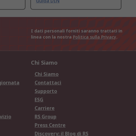
Guida DIN
I dati personali forniti saranno trattati in
linea con la nostra
Politica sulla Privacy
.
Chi Siamo
Chi Siamo
giornata
Contattaci
Supporto
ESG
Carriere
vizio
RS Group
Press Centre
Discovery: il Blog di RS