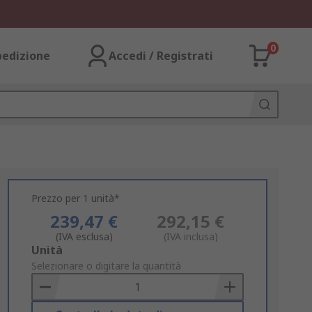
0
pedizione
Accedi / Registrati
Prezzo per 1 unità*
239,47 €
292,15 €
(IVA esclusa)
(IVA inclusa)
Add
Unità
to
Selezionare o digitare la quantità
Basket