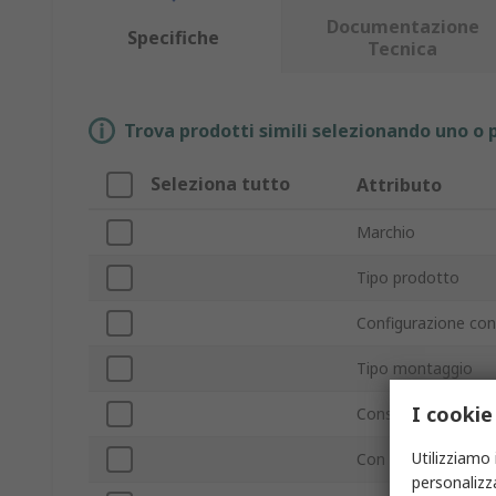
Documentazione
Specifiche
Tecnica
Trova prodotti simili selezionando uno o p
Seleziona tutto
Attributo
Marchio
Tipo prodotto
Configurazione con
Tipo montaggio
I cookie
Consumo energeti
Utilizziamo 
Con terminazione/
personalizza