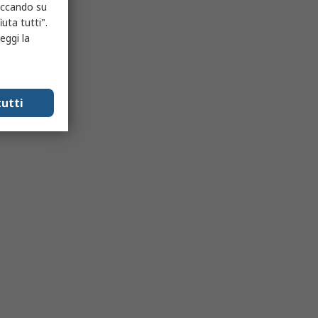
liccando su
uta tutti".
eggi la
utti