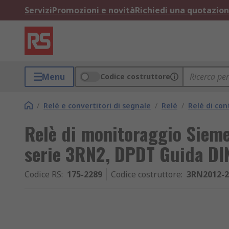
Servizi
Promozioni e novità
Richiedi una quotazio
Menu
Codice costruttore
/
Relè e convertitori di segnale
/
Relè
/
Relè di con
Relè di monitoraggio Sie
serie 3RN2, DPDT Guida DI
Codice RS
:
175-2289
Codice costruttore
:
3RN2012-