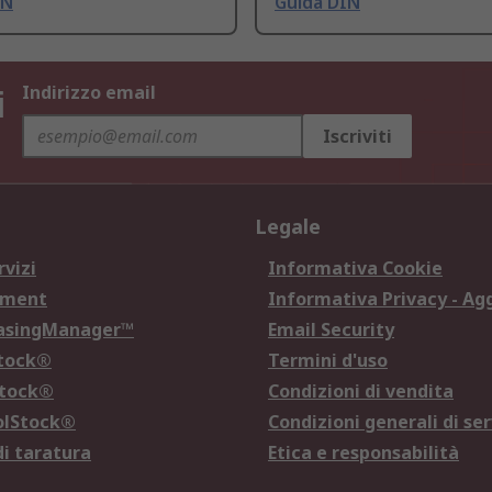
IN
Guida DIN
i
Indirizzo email
Iscriviti
Legale
rvizi
Informativa Cookie
ement
Informativa Privacy - Ag
hasingManager™
Email Security
Stock®
Termini d'uso
Stock®
Condizioni di vendita
olStock®
Condizioni generali di ser
di taratura
Etica e responsabilità