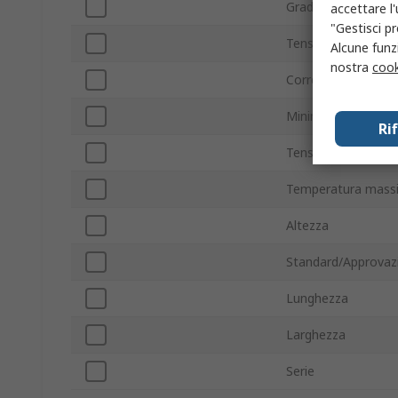
Grado IP
accettare l
"Gestisci pr
Tensione c.c. di al
Alcune funzi
nostra
cook
Corrente di contat
Minima temperatur
Ri
Tensione c.a. di al
Temperatura mass
Altezza
Standard/Approvaz
Lunghezza
Larghezza
Serie