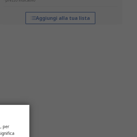
*prezzo indicativo
Aggiungi alla tua lista
, per
ignifica