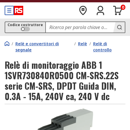
0
Codice costruttore
/
Relè e convertitori di
/
Relè
/
Relè di
segnale
controllo
Relè di monitoraggio ABB 1
1SVR730840R0500 CM-SRS.22S
serie CM-SRS, DPDT Guida DIN,
0.3A - 15A, 240V ca, 240 V dc