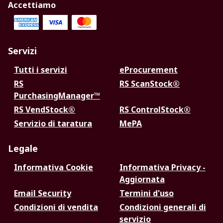
Accettiamo
Servizi
Tutti i servizi
eProcurement
RS
RS ScanStock®
PurchasingManager™
RS VendStock®
RS ControlStock®
Servizio di taratura
MePA
Legale
Informativa Cookie
Informativa Privacy -
Aggiornata
Email Security
Termini d'uso
Condizioni di vendita
Condizioni generali di
servizio