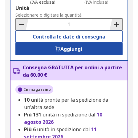
(IVA esclusa)
(IVA inclusa)
Add
Unità
to
Selezionare o digitare la quantità
Basket
Controlla le date di consegna
Aggiungi
Consegna GRATUITA per ordini a partire
da 60,00 €
In magazzino
10
unità pronte per la spedizione da
un'altra sede
Più
131
unità in spedizione dal
10
agosto 2026
Più
6
unità in spedizione dal
11
settembre 2026