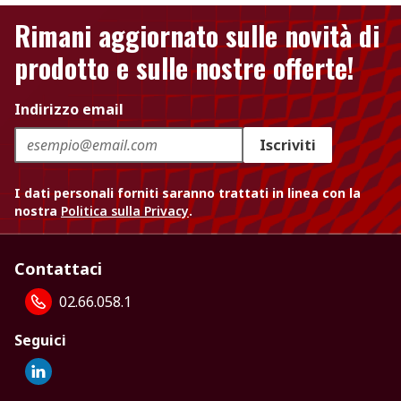
Rimani aggiornato sulle novità di
prodotto e sulle nostre offerte!
Indirizzo email
Iscriviti
I dati personali forniti saranno trattati in linea con la
nostra
Politica sulla Privacy
.
Contattaci
02.66.058.1
Seguici