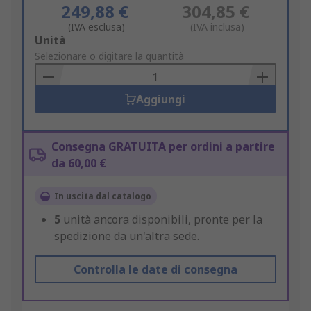
249,88 €
304,85 €
(IVA esclusa)
(IVA inclusa)
Add
Unità
to
Selezionare o digitare la quantità
Basket
Aggiungi
Consegna GRATUITA per ordini a partire
da 60,00 €
In uscita dal catalogo
5
unità ancora disponibili, pronte per la
spedizione da un'altra sede.
Controlla le date di consegna