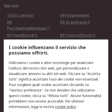
Servizi
Tutti i servizi
eProcurement
RS
RS ScanStock®
PurchasingManager™
RS VendStock®
RS ControlStock®
Servizio di taratura
MePA
I cookie influenzano il servizio che
possiamo offrirti.
Legale
Utilizziamo i cookie e altre tecnologie per analizzare
Informativa Cookie
Informativa Privacy -
l'utilizzo del nostro sito web, per personalizzare e
Aggiornata
visualizzare annunci su altri siti web. Cliccare su "Accetta
Email Security
Termini d'uso
tutti" significa accettare l'uso dei cookie non essenziali.
Condizioni di vendita
Condizioni generali di
Puoi scegliere quali cookie accettare cliccando su
servizio
"Gestisci preferenze". Se non desideri che utilizziamo
questi cookie, clicca su "Rifiuta tutti". Alcune funzionalità
Etica e responsabilità
potrebbero non essere accessibili. Per ulteriori
informazioni, leggi la nostra
cookie policy
.
Chi Siamo