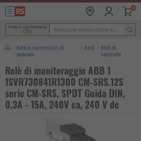
0
Codice costruttore
/
Relè e convertitori di
/
Relè
/
Relè di
segnale
controllo
Relè di monitoraggio ABB 1
1SVR730841R1300 CM-SRS.12S
serie CM-SRS, SPDT Guida DIN,
0.3A - 15A, 240V ca, 240 V dc