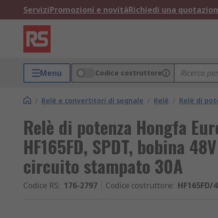
Servizi
Promozioni e novità
Richiedi una quotazio
Menu
Codice costruttore
/
Relè e convertitori di segnale
/
Relè
/
Relè di po
Relè di potenza Hongfa Eu
HF165FD, SPDT, bobina 48V
circuito stampato 30A
Codice RS
:
176-2797
Codice costruttore
:
HF165FD/4