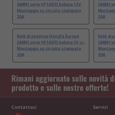
GMBH serie HF165FD bobina 12V,
GMBH ser
Montaggio su circuito stampato
Montagg
30A
30A
Relè di potenza Hongfa Europe
Relè di
GMBH serie HF165FD bobina 5V cc,
GMBH se
Montaggio su circuito stampato
Montagg
30A
30A
Rimani aggiornato sulle novità d
prodotto e sulle nostre offerte!
Contattaci
Servizi