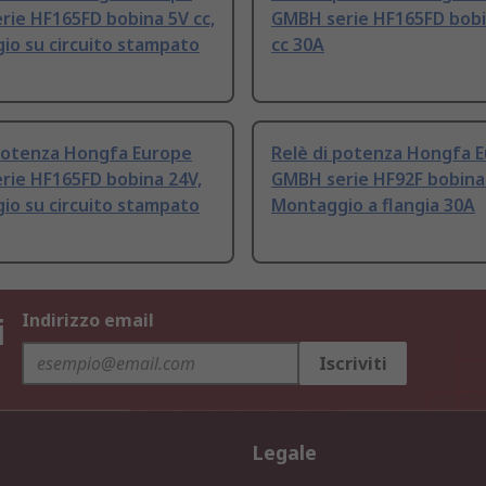
ie HF165FD bobina 5V cc,
GMBH serie HF165FD bobi
io su circuito stampato
cc 30A
 potenza Hongfa Europe
Relè di potenza Hongfa 
rie HF165FD bobina 24V,
GMBH serie HF92F bobina 
io su circuito stampato
Montaggio a flangia 30A
i
Indirizzo email
Iscriviti
Legale