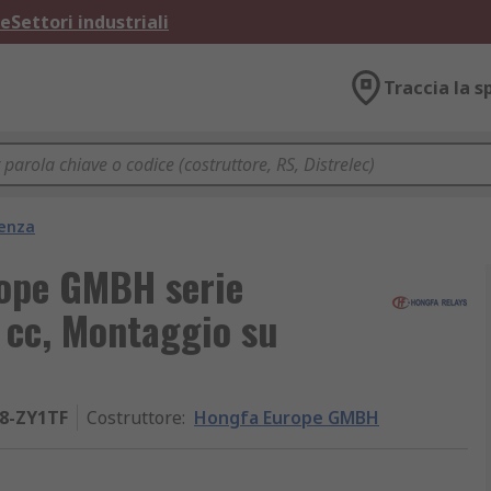
ne
Settori industriali
Traccia la s
tenza
rope GMBH serie
 cc, Montaggio su
8-ZY1TF
Costruttore
:
Hongfa Europe GMBH