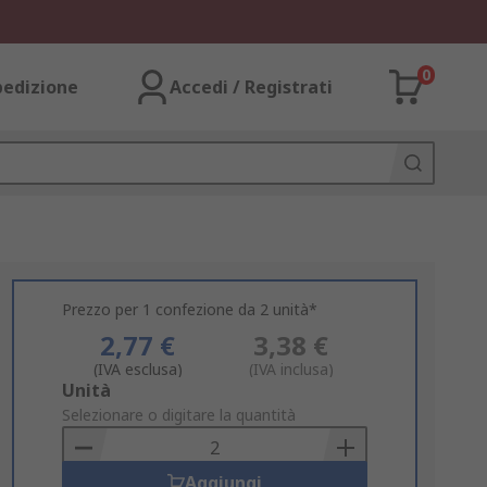
0
pedizione
Accedi / Registrati
Prezzo per 1 confezione da 2 unità*
2,77 €
3,38 €
(IVA esclusa)
(IVA inclusa)
Add
Unità
to
Selezionare o digitare la quantità
Basket
Aggiungi