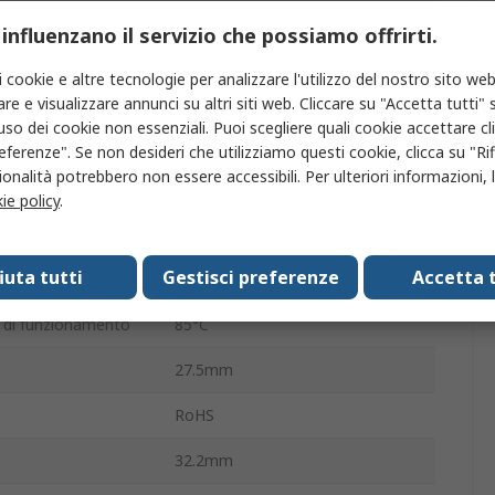
HF165FD
 influenzano il servizio che possiamo offrirti.
za terminazione
Pin per circuito stampato
i cookie e altre tecnologie per analizzare l'utilizzo del nostro sito web
ione
30A
re e visualizzare annunci su altri siti web. Cliccare su "Accetta tutti" s
'uso dei cookie non essenziali. Puoi scegliere quali cookie accettare c
ione
8.3kVA
eferenze". Se non desideri che utilizziamo questi cookie, clicca su "Rifi
onalità potrebbero non essere accessibili. Per ulteriori informazioni, l
perativa
-40°C
ie policy
.
ne CA
277V ca
fiuta tutti
Gestisci preferenze
Accetta t
2.6kΩ
di funzionamento
85°C
27.5mm
RoHS
32.2mm