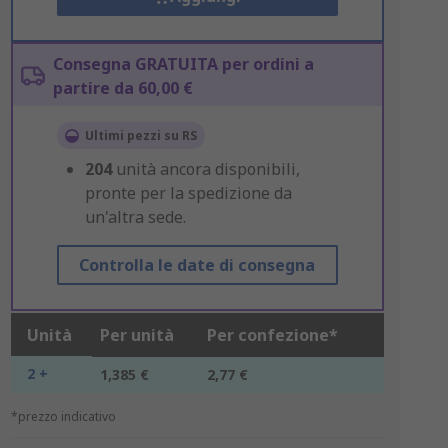
Consegna GRATUITA per ordini a
partire da 60,00 €
Ultimi pezzi su RS
204
unità ancora disponibili,
pronte per la spedizione da
un'altra sede.
Controlla le date di consegna
Unità
Per unità
Per confezione*
2 +
1,385 €
2,77 €
*prezzo indicativo