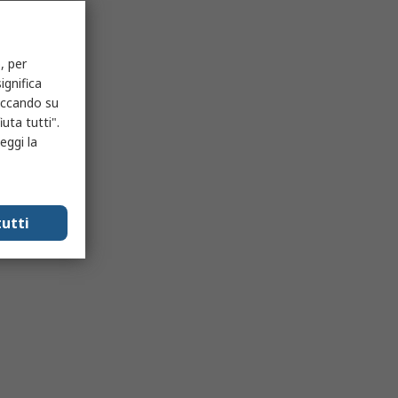
, per
ignifica
liccando su
uta tutti".
eggi la
utti