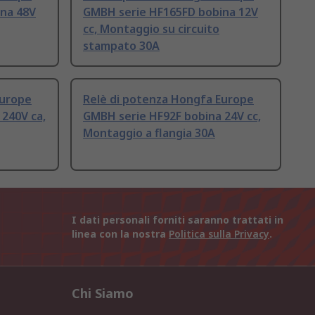
na 48V
GMBH serie HF165FD bobina 12V
cc, Montaggio su circuito
stampato 30A
Europe
Relè di potenza Hongfa Europe
240V ca,
GMBH serie HF92F bobina 24V cc,
Montaggio a flangia 30A
I dati personali forniti saranno trattati in
linea con la nostra
Politica sulla Privacy
.
Chi Siamo