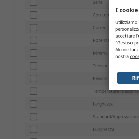
Serie
I cookie
Con terminazione/sen
Utilizziamo 
Corrente di commutaz
personalizza
accettare l
Potenza di commutaz
"Gestisci pr
Alcune funzi
Minima temperatura o
nostra
cook
Tensione commutazio
Ri
Resistenza bobina
Temperatura massima 
Larghezza
Standard/Approvazioni
Lunghezza