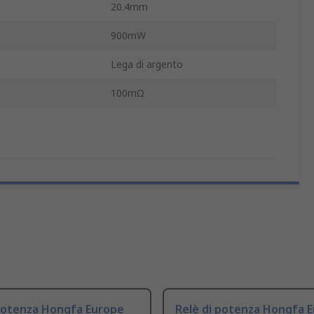
20.4mm
900mW
Lega di argento
100mΩ
 potenza Hongfa Europe
Relè di potenza Hongfa 