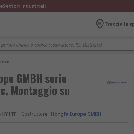
ne
Settori industriali
Traccia la s
tenza
rope GMBH serie
cc, Montaggio su
-HY1TF
Costruttore
:
Hongfa Europe GMBH