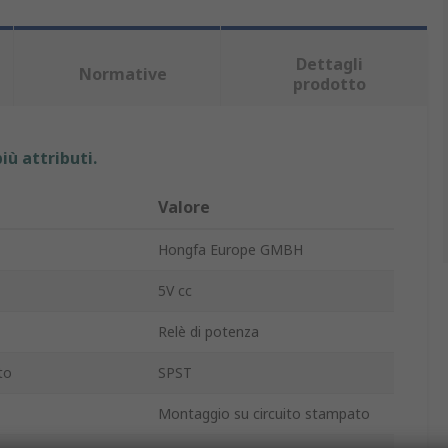
Dettagli
Normative
prodotto
iù attributi.
Valore
Hongfa Europe GMBH
5V cc
Relè di potenza
to
SPST
Montaggio su circuito stampato