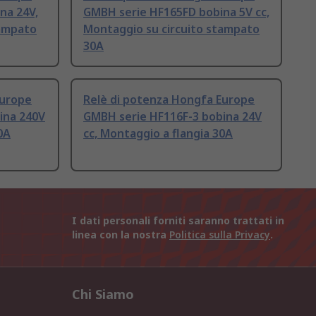
na 24V,
GMBH serie HF165FD bobina 5V cc,
tampato
Montaggio su circuito stampato
30A
Europe
Relè di potenza Hongfa Europe
ina 240V
GMBH serie HF116F-3 bobina 24V
0A
cc, Montaggio a flangia 30A
I dati personali forniti saranno trattati in
linea con la nostra
Politica sulla Privacy
.
Chi Siamo