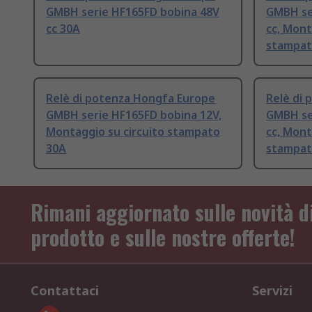
GMBH serie HF165FD bobina 48V
GMBH se
cc 30A
cc, Mont
stampat
Relè di potenza Hongfa Europe
Relè di
GMBH serie HF165FD bobina 12V,
GMBH se
Montaggio su circuito stampato
cc, Mont
30A
stampat
Rimani aggiornato sulle novità d
prodotto e sulle nostre offerte!
Contattaci
Servizi