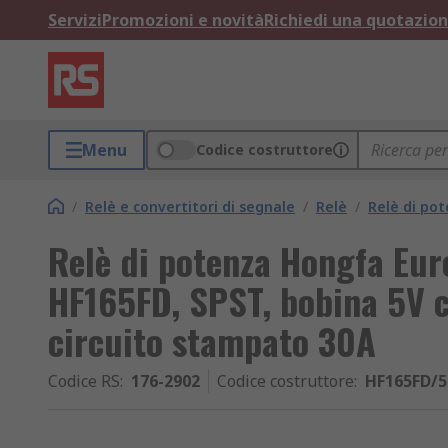
Servizi
Promozioni e novità
Richiedi una quotazio
Menu
Codice costruttore
/
Relè e convertitori di segnale
/
Relè
/
Relè di po
Relè di potenza Hongfa Eu
HF165FD, SPST, bobina 5V 
circuito stampato 30A
Codice RS
:
176-2902
Codice costruttore
:
HF165FD/5