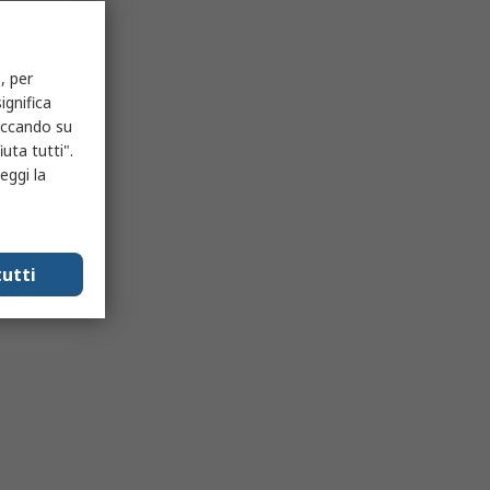
, per
ignifica
liccando su
uta tutti".
eggi la
utti