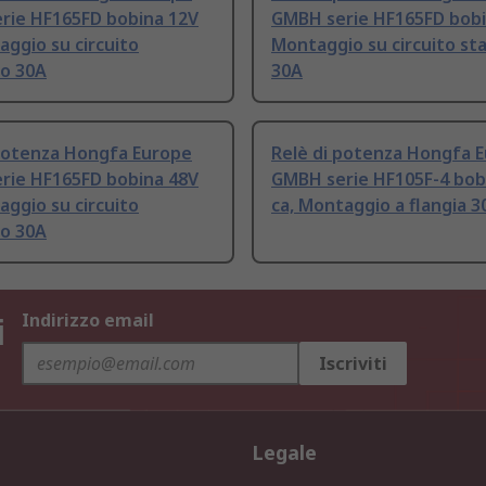
rie HF165FD bobina 12V
GMBH serie HF165FD bobi
aggio su circuito
Montaggio su circuito s
o 30A
30A
 potenza Hongfa Europe
Relè di potenza Hongfa 
rie HF165FD bobina 48V
GMBH serie HF105F-4 bob
aggio su circuito
ca, Montaggio a flangia 3
o 30A
i
Indirizzo email
Iscriviti
Legale