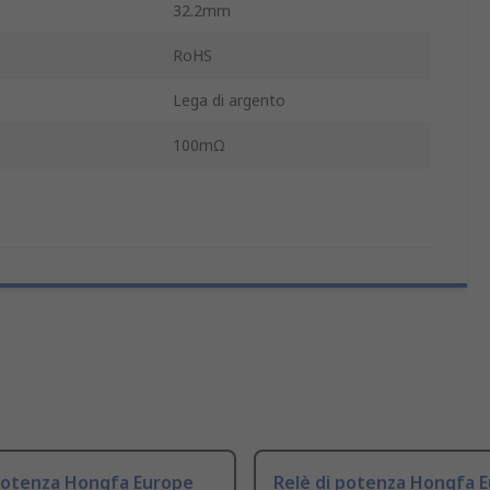
32.2mm
RoHS
Lega di argento
100mΩ
 potenza Hongfa Europe
Relè di potenza Hongfa 