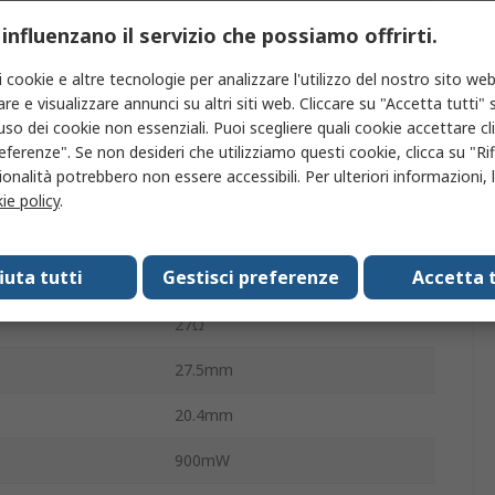
HF165FD
 influenzano il servizio che possiamo offrirti.
za terminazione
Pin per circuito stampato
i cookie e altre tecnologie per analizzare l'utilizzo del nostro sito web
ione
30A
re e visualizzare annunci su altri siti web. Cliccare su "Accetta tutti" s
'uso dei cookie non essenziali. Puoi scegliere quali cookie accettare c
ne CA
277V ca
eferenze". Se non desideri che utilizziamo questi cookie, clicca su "Rifi
onalità potrebbero non essere accessibili. Per ulteriori informazioni, l
ione
8.3kVA
ie policy
.
perativa
-40°C
fiuta tutti
Gestisci preferenze
Accetta t
di funzionamento
85°C
27Ω
27.5mm
20.4mm
900mW