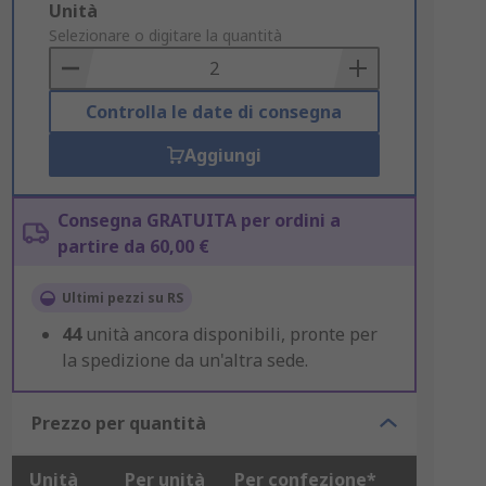
Add
Unità
to
Selezionare o digitare la quantità
Basket
Controlla le date di consegna
Aggiungi
Consegna GRATUITA per ordini a
partire da 60,00 €
Ultimi pezzi su RS
44
unità ancora disponibili, pronte per
la spedizione da un'altra sede.
Prezzo per quantità
Unità
Per unità
Per confezione*