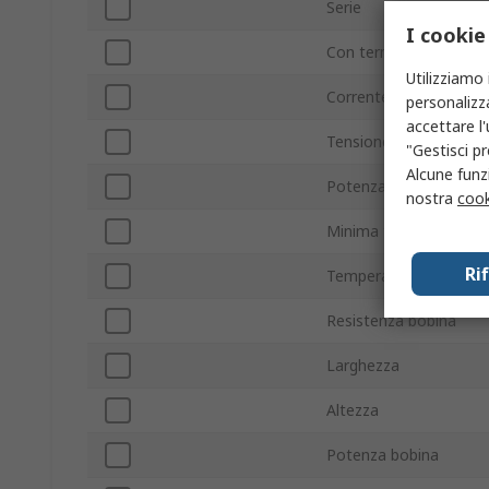
Serie
I cookie
Con terminazione/sen
Utilizziamo 
Corrente di commutaz
personalizza
accettare l
Tensione commutazio
"Gestisci pr
Alcune funzi
Potenza di commutaz
nostra
cook
Minima temperatura o
Ri
Temperatura massima 
Resistenza bobina
Larghezza
Altezza
Potenza bobina