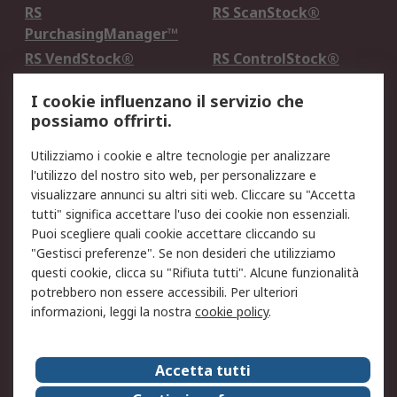
RS
RS ScanStock®
PurchasingManager™
RS VendStock®
RS ControlStock®
Servizio di taratura
MePA
I cookie influenzano il servizio che
possiamo offrirti.
Legale
Utilizziamo i cookie e altre tecnologie per analizzare
Informativa Cookie
Informativa Privacy -
l'utilizzo del nostro sito web, per personalizzare e
Aggiornata
visualizzare annunci su altri siti web. Cliccare su "Accetta
Email Security
Termini d'uso
tutti" significa accettare l'uso dei cookie non essenziali.
Condizioni di vendita
Condizioni generali di
Puoi scegliere quali cookie accettare cliccando su
servizio
"Gestisci preferenze". Se non desideri che utilizziamo
questi cookie, clicca su "Rifiuta tutti". Alcune funzionalità
Etica e responsabilità
potrebbero non essere accessibili. Per ulteriori
informazioni, leggi la nostra
cookie policy
.
Chi Siamo
Chi Siamo
Contattaci
Accetta tutti
Supporto
ESG