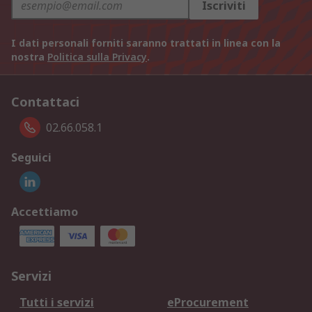
Iscriviti
I dati personali forniti saranno trattati in linea con la
nostra
Politica sulla Privacy
.
Contattaci
02.66.058.1
Seguici
Accettiamo
Servizi
Tutti i servizi
eProcurement