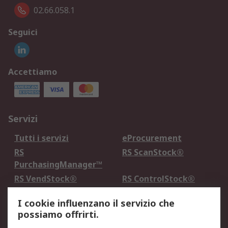
02.66.058.1
Seguici
Accettiamo
Servizi
Tutti i servizi
eProcurement
RS
RS ScanStock®
PurchasingManager™
RS VendStock®
RS ControlStock®
Servizio di taratura
MePA
I cookie influenzano il servizio che
possiamo offrirti.
Legale