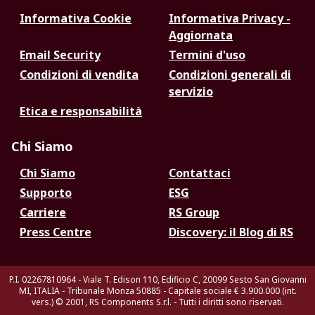
Informativa Cookie
Informativa Privacy -
Aggiornata
Email Security
Termini d'uso
Condizioni di vendita
Condizioni generali di
servizio
Etica e responsabilità
Chi Siamo
Chi Siamo
Contattaci
Supporto
ESG
Carriere
RS Group
Press Centre
Discovery: il Blog di RS
P.I. 02267810964 - Viale T. Edison 110, Edificio C, 20099 Sesto San Giovanni
MI, ITALIA - Tribunale Monza 50885 - Capitale sociale € 3.900.000 (int.
vers.)
© 2001, RS Components S.r.l. - Tutti i diritti sono riservati.