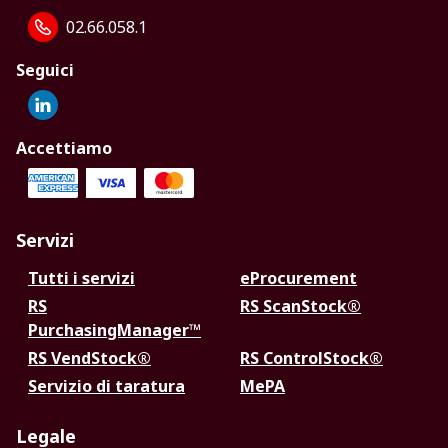
02.66.058.1
Seguici
Accettiamo
Servizi
Tutti i servizi
eProcurement
RS
RS ScanStock®
PurchasingManager™
RS VendStock®
RS ControlStock®
Servizio di taratura
MePA
Legale