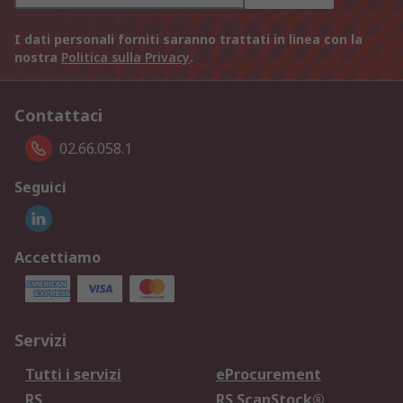
I dati personali forniti saranno trattati in linea con la
nostra
Politica sulla Privacy
.
Contattaci
02.66.058.1
Seguici
Accettiamo
Servizi
Tutti i servizi
eProcurement
RS
RS ScanStock®