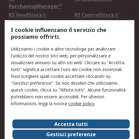
PurchasingManager™
RS VendStock®
RS ControlStock®
Servizio di taratura
MePA
I cookie influenzano il servizio che
possiamo offrirti.
Legale
Utilizziamo i cookie e altre tecnologie per analizzare
Informativa Cookie
Informativa Privacy -
l'utilizzo del nostro sito web, per personalizzare e
Aggiornata
visualizzare annunci su altri siti web. Cliccare su "Accetta
Email Security
Termini d'uso
tutti" significa accettare l'uso dei cookie non essenziali.
Condizioni di vendita
Condizioni generali di
Puoi scegliere quali cookie accettare cliccando su
servizio
"Gestisci preferenze". Se non desideri che utilizziamo
questi cookie, clicca su "Rifiuta tutti". Alcune funzionalità
Etica e responsabilità
potrebbero non essere accessibili. Per ulteriori
informazioni, leggi la nostra
cookie policy
.
Chi Siamo
Chi Siamo
Contattaci
Accetta tutti
Supporto
ESG
Gestisci preferenze
Carriere
RS Group