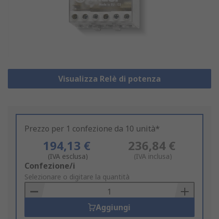
Visualizza Relè di potenza
Prezzo per 1 confezione da 10 unità*
194,13 €
236,84 €
(IVA esclusa)
(IVA inclusa)
Add
Confezione/i
to
Selezionare o digitare la quantità
Basket
Aggiungi