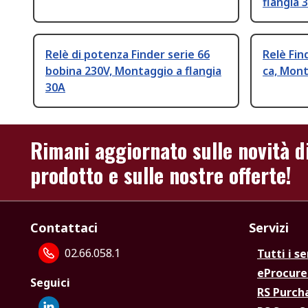
flangia 
Relè di potenza Finder serie 66
Relè Fin
bobina 230V, Montaggio a flangia
ca, Mont
30A
Rimani aggiornato sulle novità d
prodotto e sulle nostre offerte!
Contattaci
Servizi
02.66.058.1
Tutti i se
eProcur
Seguici
RS Purc