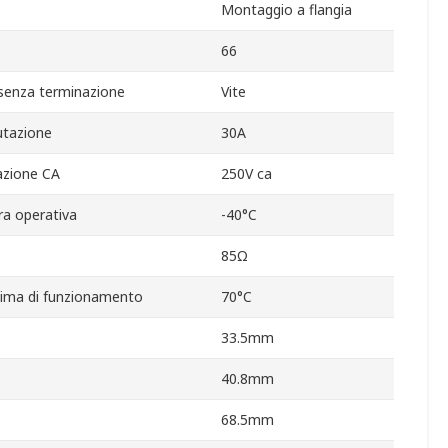
Montaggio a flangia
66
senza terminazione
Vite
utazione
30A
zione CA
250V ca
a operativa
-40°C
85Ω
ima di funzionamento
70°C
33.5mm
40.8mm
68.5mm