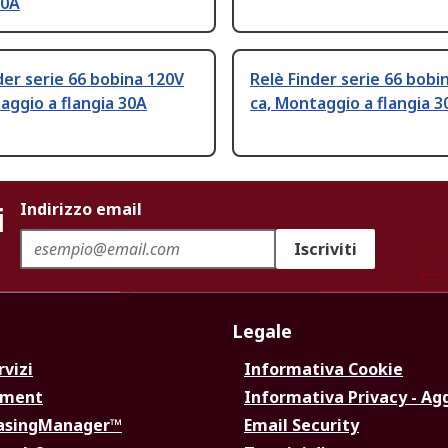
30A
der serie 66 bobina 120V
Relè Finder serie 66 bobi
aggio a flangia 30A
ca, Montaggio a flangia 3
i
Indirizzo email
Iscriviti
Legale
rvizi
Informativa Cookie
ement
Informativa Privacy - Ag
hasingManager™
Email Security