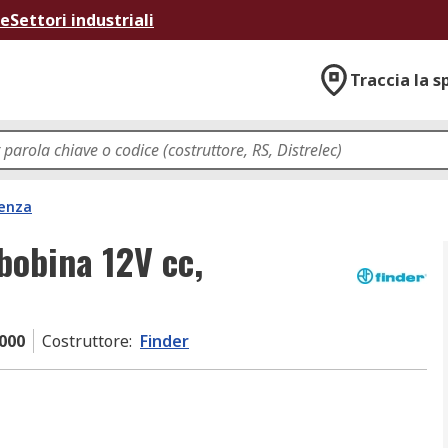
ne
Settori industriali
Traccia la s
tenza
 bobina 12V cc,
000
Costruttore
:
Finder