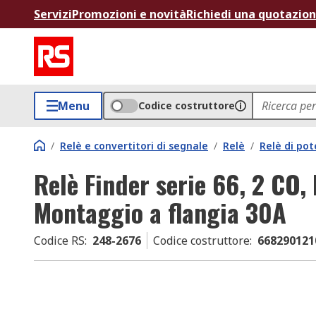
Servizi
Promozioni e novità
Richiedi una quotazio
Menu
Codice costruttore
/
Relè e convertitori di segnale
/
Relè
/
Relè di po
Relè Finder serie 66, 2 CO,
Montaggio a flangia 30A
Codice RS
:
248-2676
Codice costruttore
:
668290121