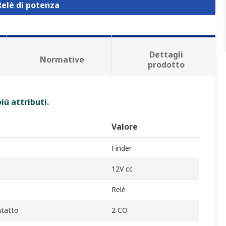
Relè di potenza
Dettagli
Normative
prodotto
iù attributi.
Valore
Finder
12V cc
Relè
ntatto
2 CO