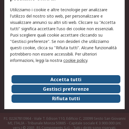
Legale
Utilizziamo i cookie e altre tecnologie per analizzare
Informativa Cookie
Informativa Privacy -
l'utilizzo del nostro sito web, per personalizzare e
Aggiornata
visualizzare annunci su altri siti web. Cliccare su "Accetta
Email Security
Termini d'uso
tutti" significa accettare l'uso dei cookie non essenziali.
Condizioni di vendita
Condizioni generali di
Puoi scegliere quali cookie accettare cliccando su
servizio
"Gestisci preferenze". Se non desideri che utilizziamo
questi cookie, clicca su "Rifiuta tutti". Alcune funzionalità
Etica e responsabilità
potrebbero non essere accessibili. Per ulteriori
informazioni, leggi la nostra
cookie policy
.
Chi Siamo
Chi Siamo
Contattaci
Accetta tutti
Supporto
ESG
Gestisci preferenze
Carriere
RS Group
Rifiuta tutti
Press Centre
Discovery: il Blog di RS
P.I. 02267810964 - Viale T. Edison 110, Edificio C, 20099 Sesto San Giovanni
MI, ITALIA - Tribunale Monza 50885 - Capitale sociale € 3.900.000 (int.
vers.)
© 2001, RS Components S.r.l. - Tutti i diritti sono riservati.