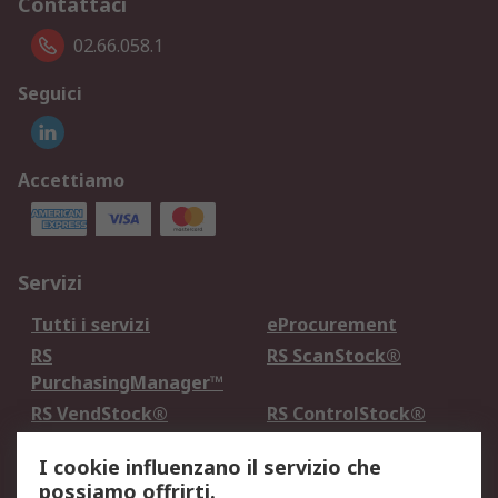
Contattaci
02.66.058.1
Seguici
Accettiamo
Servizi
Tutti i servizi
eProcurement
RS
RS ScanStock®
PurchasingManager™
RS VendStock®
RS ControlStock®
Servizio di taratura
MePA
I cookie influenzano il servizio che
possiamo offrirti.