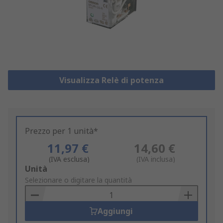
Visualizza Relè di potenza
Prezzo per 1 unità*
11,97 €
14,60 €
(IVA esclusa)
(IVA inclusa)
Add
Unità
to
Selezionare o digitare la quantità
Basket
Aggiungi