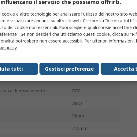
 influenzano il servizio che possiamo offrirti.
MY
i cookie e altre tecnologie per analizzare l'utilizzo del nostro sito web
/senza terminazione
A innesto
re e visualizzare annunci su altri siti web. Cliccare su "Accetta tutti" s
'uso dei cookie non essenziali. Puoi scegliere quali cookie accettare c
utazione
6A
eferenze". Se non desideri che utilizziamo questi cookie, clicca su "Rifi
ra operativa
-55°C
onalità potrebbero non essere accessibili. Per ulteriori informazioni, l
ie policy
.
azione CA
250V ca
utazione
3.6VA
fiuta tutti
Gestisci preferenze
Accetta t
azione CC
220V cc
ima di funzionamento
70°C
788Ω
36mm
21.5mm