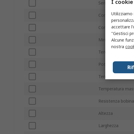
I cookie
Serie
Utilizziamo 
Con terminazione
personalizza
accettare l
Corrente di comm
"Gestisci pr
Minima temperatu
Alcune funzi
nostra
cook
Tensione commut
Potenza di comm
Ri
Tensione commut
Temperatura mass
Resistenza bobina
Altezza
Larghezza