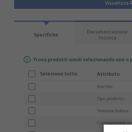
Visualizza 
Documentazione
Specifiche
Tecnica
Trova prodotti simili selezionando uno o p
Seleziona tutto
Attributo
Marchio
Tipo prodotto
Tensione bobina
Configurazione co