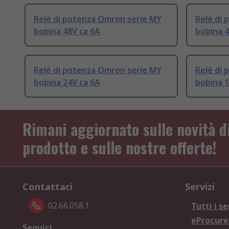
Relè di potenza Omron serie MY
Relè di
bobina 48V ca 6A
bobina 4
Relè di potenza Omron serie MY
Relè di
bobina 24V ca 6A
bobina 1
Rimani aggiornato sulle novità d
prodotto e sulle nostre offerte!
Contattaci
Servizi
02.66.058.1
Tutti i se
eProcur
Seguici