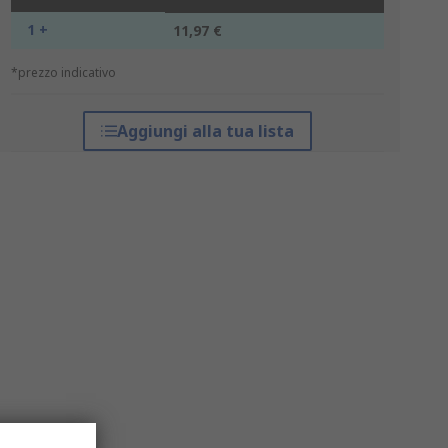
1 +
11,97 €
*prezzo indicativo
Aggiungi alla tua lista