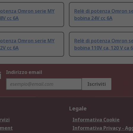
 potenza Omron serie MY
Relè di potenza Omron s
8V cc 6A
bobina 24V cc 6A
 potenza Omron serie MY
Relè di potenza Omron s
2V cc 6A
bobina 110V ca, 120 V ca 
i
Indirizzo email
Iscriviti
Legale
rvizi
Informativa Cookie
ement
Informativa Privacy - Ag