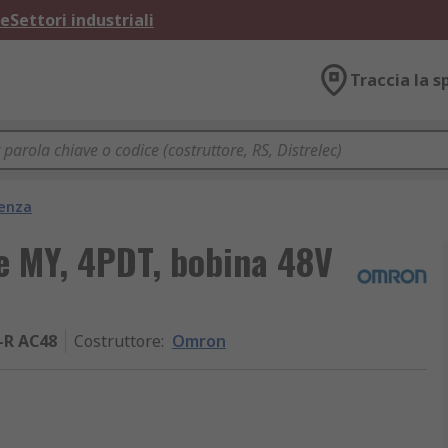
ne
Settori industriali
Traccia la s
tenza
e MY, 4PDT, bobina 48V
-R AC48
Costruttore
:
Omron