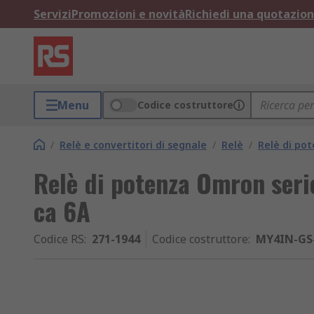
Servizi
Promozioni e novità
Richiedi una quotazio
Menu
Codice costruttore
/
Relè e convertitori di segnale
/
Relè
/
Relè di po
Relè di potenza Omron seri
ca 6A
Codice RS
:
271-1944
Codice costruttore
:
MY4IN-GS