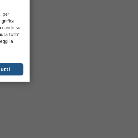
, per
ignifica
liccando su
uta tutti".
eggi la
utti