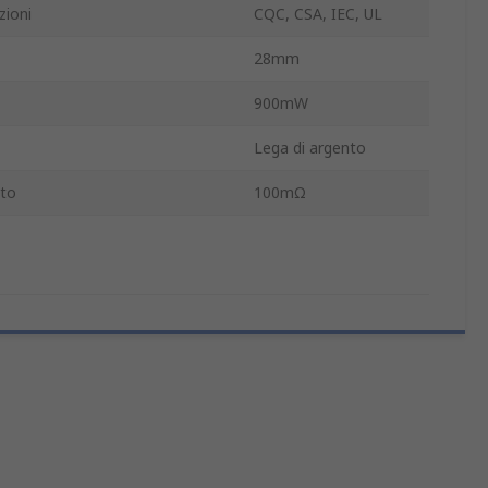
zioni
CQC, CSA, IEC, UL
28mm
900mW
Lega di argento
tto
100mΩ