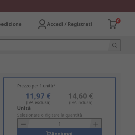
0
pedizione
Accedi / Registrati
Prezzo per 1 unità*
11,97 €
14,60 €
(IVA esclusa)
(IVA inclusa)
Add
Unità
to
Selezionare o digitare la quantità
Basket
Aggiungi