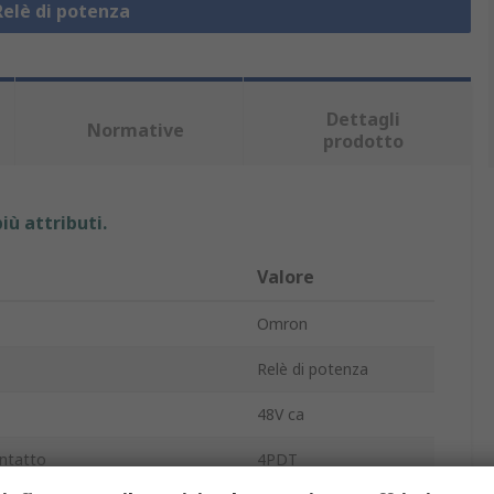
Relè di potenza
Dettagli
Normative
prodotto
iù attributi.
Valore
Omron
Relè di potenza
48V ca
ntatto
4PDT