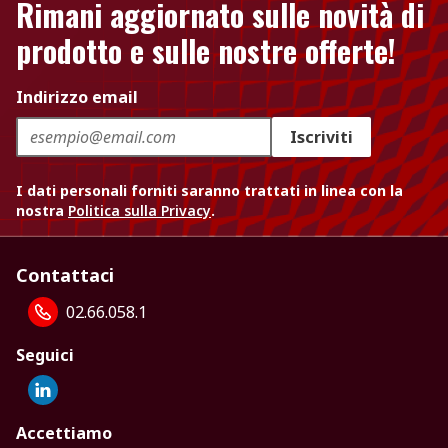
Rimani aggiornato sulle novità di
prodotto e sulle nostre offerte!
Indirizzo email
Iscriviti
I dati personali forniti saranno trattati in linea con la
nostra
Politica sulla Privacy
.
Contattaci
02.66.058.1
Seguici
Accettiamo