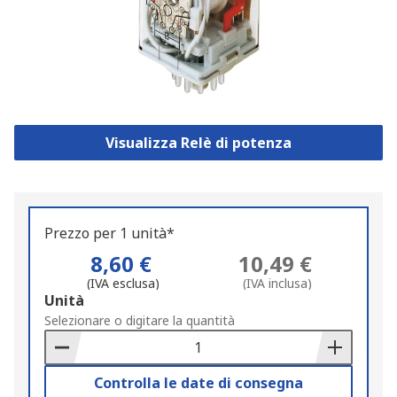
Visualizza Relè di potenza
Prezzo per 1 unità*
8,60 €
10,49 €
(IVA esclusa)
(IVA inclusa)
Add
Unità
to
Selezionare o digitare la quantità
Basket
Controlla le date di consegna