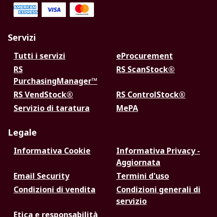
Servizi
Tutti i servizi
eProcurement
RS
RS ScanStock®
PurchasingManager™
RS VendStock®
RS ControlStock®
Servizio di taratura
MePA
Legale
Informativa Cookie
Informativa Privacy -
Aggiornata
Email Security
Termini d'uso
Condizioni di vendita
Condizioni generali di
servizio
Etica e responsabilità