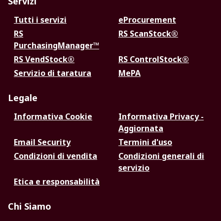
Servizi
Tutti i servizi
eProcurement
RS
RS ScanStock®
PurchasingManager™
RS VendStock®
RS ControlStock®
Servizio di taratura
MePA
Legale
Informativa Cookie
Informativa Privacy -
Aggiornata
Email Security
Termini d'uso
Condizioni di vendita
Condizioni generali di
servizio
Etica e responsabilità
Chi Siamo