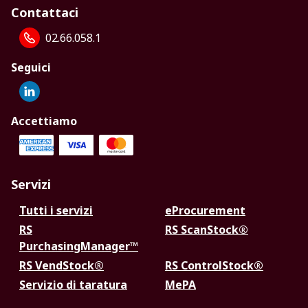
Contattaci
02.66.058.1
Seguici
Accettiamo
Servizi
Tutti i servizi
eProcurement
RS
RS ScanStock®
PurchasingManager™
RS VendStock®
RS ControlStock®
Servizio di taratura
MePA