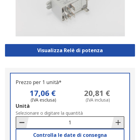
Visualizza Relè di potenza
Prezzo per 1 unità*
17,06 €
20,81 €
(IVA esclusa)
(IVA inclusa)
Add
Unità
to
Selezionare o digitare la quantità
Basket
Controlla le date di consegna