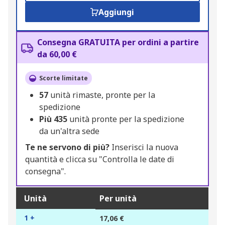
Aggiungi
Consegna GRATUITA per ordini a partire
da 60,00 €
Scorte limitate
57
unità rimaste, pronte per la
spedizione
Più
435
unità pronte per la spedizione
da un'altra sede
Te ne servono di più?
Inserisci la nuova
quantità e clicca su "Controlla le date di
consegna".
Unità
Per unità
1 +
17,06 €