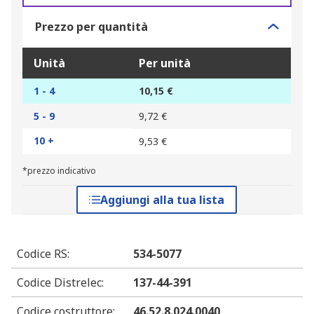
Prezzo per quantità
Unità
Per unità
1 - 4
10,15 €
5 - 9
9,72 €
10 +
9,53 €
*prezzo indicativo
Aggiungi alla tua lista
Codice RS
:
534-5077
Codice Distrelec
:
137-44-391
Codice costruttore
:
46.52.8.024.0040