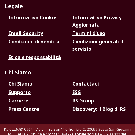
Legale
Informativa Cookie
Informativa Privacy -
Aggiornata
Email Security
Termini d'uso
Condizioni di vendita
Condizioni generali di
servizio
Etica e responsabilità
Chi Siamo
Chi Siamo
Contattaci
Supporto
ESG
Carriere
RS Group
Press Centre
Discovery: il Blog di RS
P.I. 02267810964 - Viale T. Edison 110, Edificio C, 20099 Sesto San Giovanni
MI, ITALIA - Tribunale Monza 50885 - Capitale sociale € 3.900.000 (int.