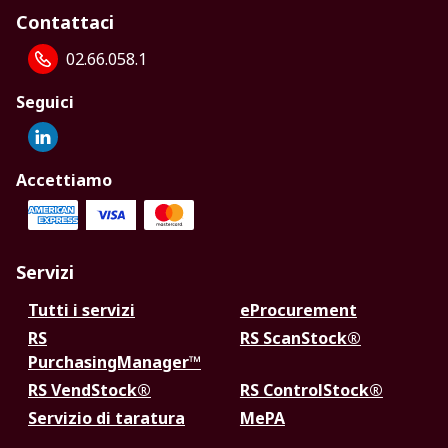
Contattaci
02.66.058.1
Seguici
Accettiamo
Servizi
Tutti i servizi
eProcurement
RS
RS ScanStock®
PurchasingManager™
RS VendStock®
RS ControlStock®
Servizio di taratura
MePA