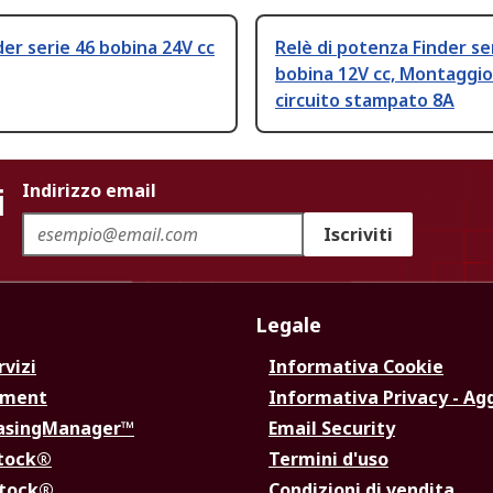
der serie 46 bobina 24V cc
Relè di potenza Finder se
bobina 12V cc, Montaggio
circuito stampato 8A
i
Indirizzo email
Iscriviti
Legale
rvizi
Informativa Cookie
ement
Informativa Privacy - Ag
hasingManager™
Email Security
Stock®
Termini d'uso
Stock®
Condizioni di vendita