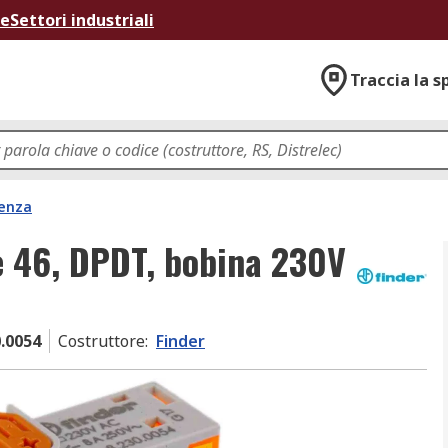
ne
Settori industriali
Traccia la s
tenza
ie 46, DPDT, bobina 230V
0.0054
Costruttore
:
Finder