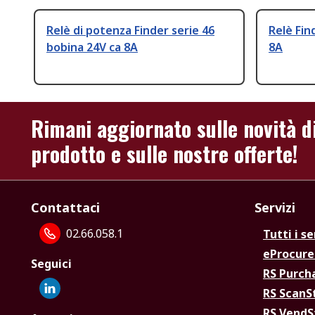
Relè di potenza Finder serie 46
Relè Fin
bobina 24V ca 8A
8A
Rimani aggiornato sulle novità d
prodotto e sulle nostre offerte!
Contattaci
Servizi
02.66.058.1
Tutti i se
eProcur
Seguici
RS Purc
RS Scan
RS Vend