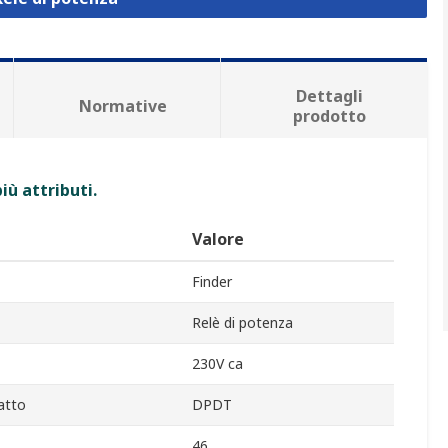
Dettagli
Normative
prodotto
iù attributi.
Valore
Finder
Relè di potenza
230V ca
atto
DPDT
46