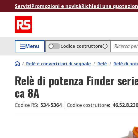
Servizi
Promozioni e novità
Richiedi una quotazio
Menu
Codice costruttore
/
Relè e convertitori di segnale
/
Relè
/
Relè di po
Relè di potenza Finder ser
ca 8A
Codice RS
:
534-5364
Codice costruttore
:
46.52.8.23