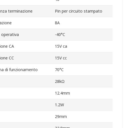
enza terminazione
Pin per circuito stampato
azione
8A
 operativa
-40°C
ione CA
15V ca
ione CC
15V cc
a di funzionamento
70°C
28kΩ
12.4mm
1.2W
29mm