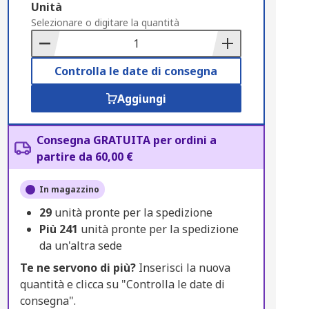
Add
Unità
to
Selezionare o digitare la quantità
Basket
Controlla le date di consegna
Aggiungi
Consegna GRATUITA per ordini a
partire da 60,00 €
In magazzino
29
unità pronte per la spedizione
Più
241
unità pronte per la spedizione
da un'altra sede
Te ne servono di più?
Inserisci la nuova
quantità e clicca su "Controlla le date di
consegna".