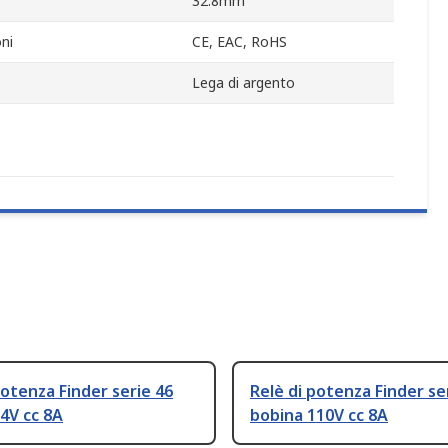
32.8mm
ni
CE, EAC, RoHS
Lega di argento
potenza Finder serie 46
Relè di potenza Finder se
4V cc 8A
bobina 110V cc 8A