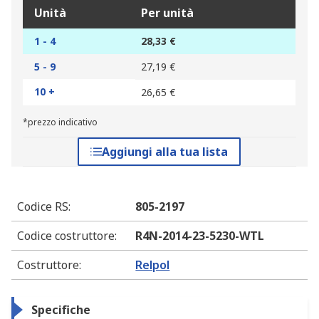
Unità
Per unità
1 - 4
28,33 €
5 - 9
27,19 €
10 +
26,65 €
*prezzo indicativo
Aggiungi alla tua lista
Codice RS
:
805-2197
Codice costruttore
:
R4N-2014-23-5230-WTL
Costruttore
:
Relpol
Specifiche