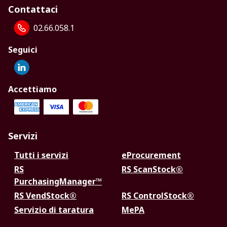
Contattaci
02.66.058.1
Seguici
Accettiamo
Servizi
Tutti i servizi
eProcurement
RS
RS ScanStock®
PurchasingManager™
RS VendStock®
RS ControlStock®
Servizio di taratura
MePA