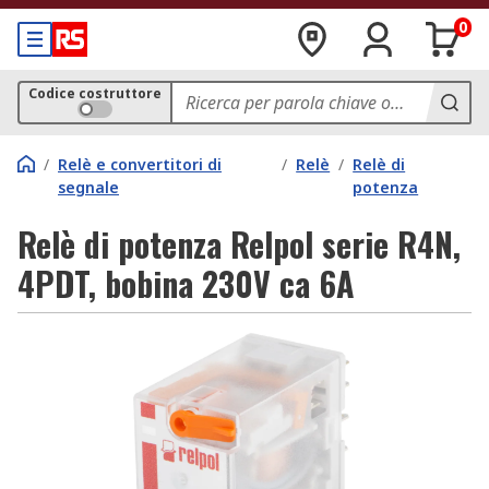
0
Codice costruttore
/
Relè e convertitori di
/
Relè
/
Relè di
segnale
potenza
Relè di potenza Relpol serie R4N,
4PDT, bobina 230V ca 6A