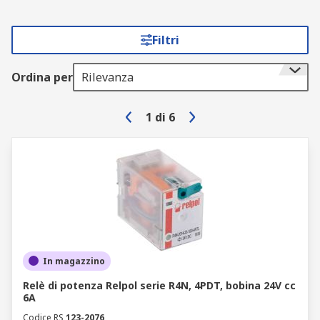
Filtri
Ordina per
Rilevanza
1
di
6
In magazzino
Relè di potenza Relpol serie R4N, 4PDT, bobina 24V cc
6A
Codice RS
123-2076