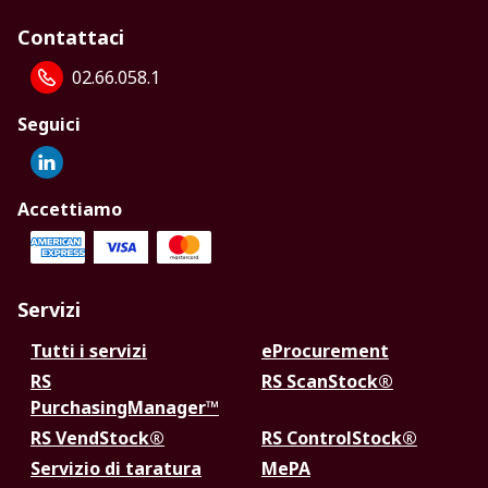
Contattaci
02.66.058.1
Seguici
Accettiamo
Servizi
Tutti i servizi
eProcurement
RS
RS ScanStock®
PurchasingManager™
RS VendStock®
RS ControlStock®
Servizio di taratura
MePA