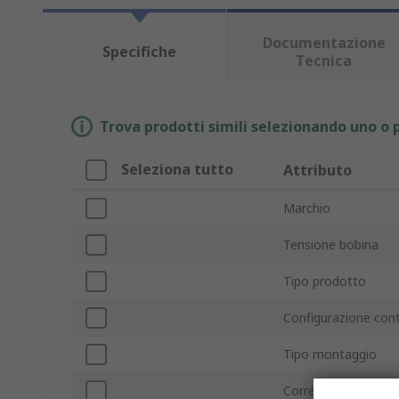
Documentazione
Specifiche
Tecnica
Trova prodotti simili selezionando uno o p
Seleziona tutto
Attributo
Marchio
Tensione bobina
Tipo prodotto
Configurazione con
Tipo montaggio
Corrente di commu