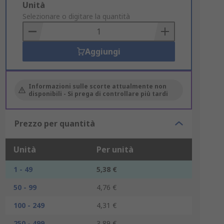
Add
Unità
to
Selezionare o digitare la quantità
Basket
Aggiungi
Informazioni sulle scorte attualmente non
disponibili - Si prega di controllare più tardi
Prezzo per quantità
Unità
Per unità
1 - 49
5,38 €
50 - 99
4,76 €
100 - 249
4,31 €
250 - 499
3,89 €