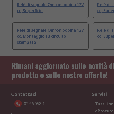
Relè di segnale Omron bobina 12V
Relè di 
cc, Superficie
cc, Super
Relè di segnale Omron bobina 12V
Relè di 
cc, Montaggio su circuito
cc, Super
stampato
Rimani aggiornato sulle novità d
prodotto e sulle nostre offerte!
Contattaci
Servizi
02.66.058.1
Tutti i se
eProcur