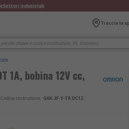
ne
Settori industriali
Traccia la s
nale
T 1A, bobina 12V cc,
Codice costruttore
:
G6K-2F-Y-TR DC12