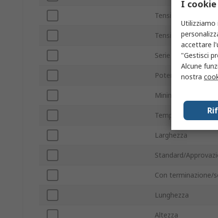
I cookie
Tensione commuta
Utilizziamo 
personalizza
Tensione commuta
accettare l
"Gestisci pr
Serie
Alcune funzi
Potenza di commut
nostra
cook
Minima temperatura
Ri
Temperatura massi
Larghezza
Standard/Approvazi
Con terminazione/s
Lunghezza
Altezza