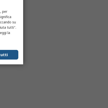
, per
ignifica
liccando su
uta tutti".
eggi la
utti