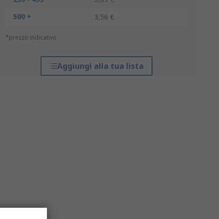
500 +
3,56 €
*prezzo indicativo
Aggiungi alla tua lista