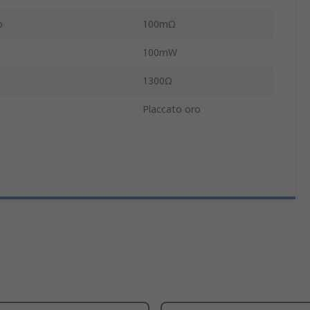
o
100mΩ
100mW
1300Ω
Placcato oro