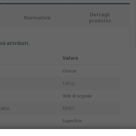
Dettagli
Normative
prodotto
iù attributi.
Valore
Omron
12V cc
Relè di segnale
tatto
DPDT
Superficie
tazione
1A