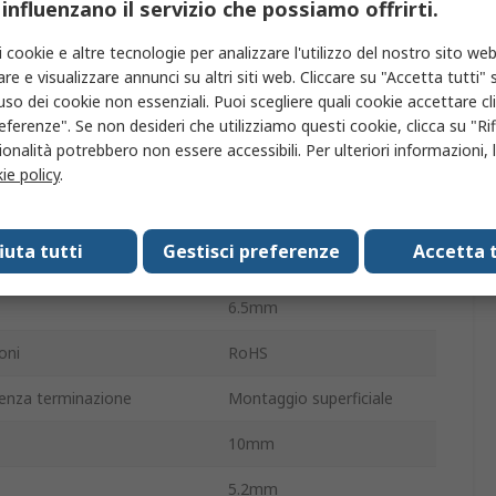
 influenzano il servizio che possiamo offrirti.
zione CA
125V ca
i cookie e altre tecnologie per analizzare l'utilizzo del nostro sito web
re e visualizzare annunci su altri siti web. Cliccare su "Accetta tutti" s
zione CC
60V cc
'uso dei cookie non essenziali. Puoi scegliere quali cookie accettare c
eferenze". Se non desideri che utilizziamo questi cookie, clicca su "Rifi
G6K
onalità potrebbero non essere accessibili. Per ulteriori informazioni, l
azione
30W
ie policy
.
 operativa
-40°C
fiuta tutti
Gestisci preferenze
Accetta t
ma di funzionamento
70°C
6.5mm
oni
RoHS
enza terminazione
Montaggio superficiale
10mm
5.2mm