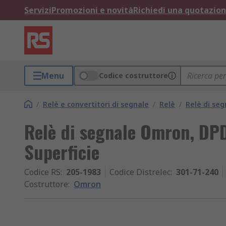
Servizi
Promozioni e novità
Richiedi una quotazio
Menu
Codice costruttore
/
Relè e convertitori di segnale
/
Relè
/
Relè di seg
Relè di segnale Omron, DPD
Superficie
Codice RS
:
205-1983
Codice Distrelec
:
301-71-240
Costruttore
:
Omron