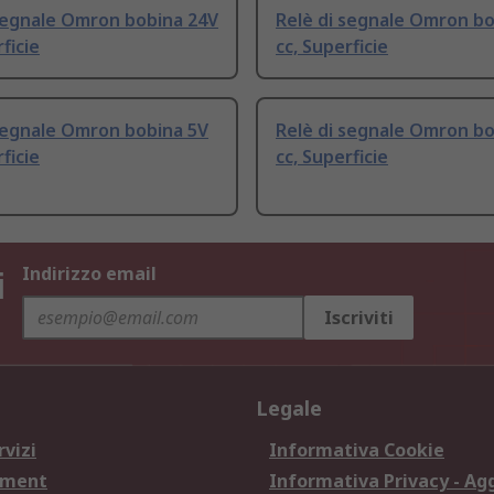
segnale Omron bobina 24V
Relè di segnale Omron bo
ficie
cc, Superficie
segnale Omron bobina 5V
Relè di segnale Omron bo
ficie
cc, Superficie
i
Indirizzo email
Iscriviti
Legale
rvizi
Informativa Cookie
ement
Informativa Privacy - Ag