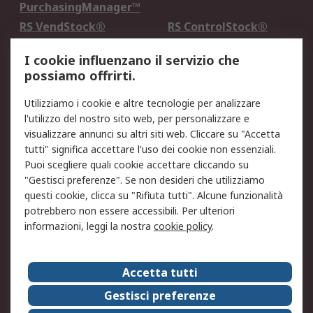
PurchasingManager™
RS VendStock®
RS ControlStock®
Servizio di taratura
MePA
I cookie influenzano il servizio che
possiamo offrirti.
Legale
Utilizziamo i cookie e altre tecnologie per analizzare
Informativa Cookie
Informativa Privacy -
l'utilizzo del nostro sito web, per personalizzare e
Aggiornata
visualizzare annunci su altri siti web. Cliccare su "Accetta
Email Security
Termini d'uso
tutti" significa accettare l'uso dei cookie non essenziali.
Condizioni di vendita
Condizioni generali di
Puoi scegliere quali cookie accettare cliccando su
servizio
"Gestisci preferenze". Se non desideri che utilizziamo
questi cookie, clicca su "Rifiuta tutti". Alcune funzionalità
Etica e responsabilità
potrebbero non essere accessibili. Per ulteriori
informazioni, leggi la nostra
cookie policy
.
Chi Siamo
Chi Siamo
Contattaci
Accetta tutti
Supporto
ESG
Gestisci preferenze
Carriere
RS Group