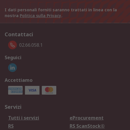
I dati personali forniti saranno trattati in linea con la
nostra
Politica sulla Privacy
.
Contattaci
02.66.058.1
Seguici
Accettiamo
Servizi
Tutti i servizi
eProcurement
RS
RS ScanStock®