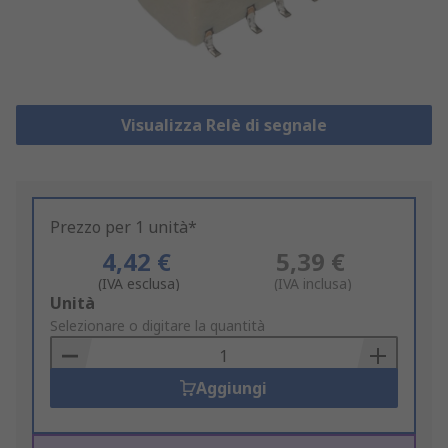
Visualizza Relè di segnale
Prezzo per 1 unità*
4,42 €
5,39 €
(IVA esclusa)
(IVA inclusa)
Add
Unità
to
Selezionare o digitare la quantità
Basket
Aggiungi