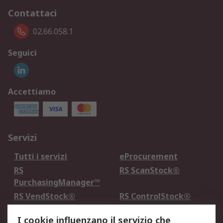
Contattaci
02.66.058.1
Seguici
Accettiamo
Servizi
Tutti i servizi
eProcurement
RS
RS ScanStock®
PurchasingManager™
RS VendStock®
RS ControlStock®
Servizio di taratura
MePA
I cookie influenzano il servizio che