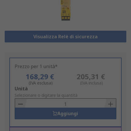
Visualizza Relè di sicurezza
Prezzo per 1 unità*
168,29 €
205,31 €
(IVA esclusa)
(IVA inclusa)
Add
Unità
to
Selezionare o digitare la quantità
Basket
Aggiungi