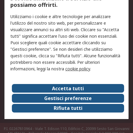
possiamo offrirti.
Legale
Utilizziamo i cookie e altre tecnologie per analizzare
Informativa Cookie
Informativa Privacy -
l'utilizzo del nostro sito web, per personalizzare e
Aggiornata
visualizzare annunci su altri siti web. Cliccare su "Accetta
Email Security
Termini d'uso
tutti" significa accettare l'uso dei cookie non essenziali.
Condizioni di vendita
Condizioni generali di
Puoi scegliere quali cookie accettare cliccando su
servizio
"Gestisci preferenze". Se non desideri che utilizziamo
questi cookie, clicca su "Rifiuta tutti". Alcune funzionalità
Etica e responsabilità
potrebbero non essere accessibili. Per ulteriori
informazioni, leggi la nostra
cookie policy
.
Chi Siamo
Chi Siamo
Contattaci
Accetta tutti
Supporto
ESG
Gestisci preferenze
Carriere
RS Group
Rifiuta tutti
Press Centre
Discovery: il Blog di RS
P.I. 02267810964 - Viale T. Edison 110, Edificio C, 20099 Sesto San Giovanni