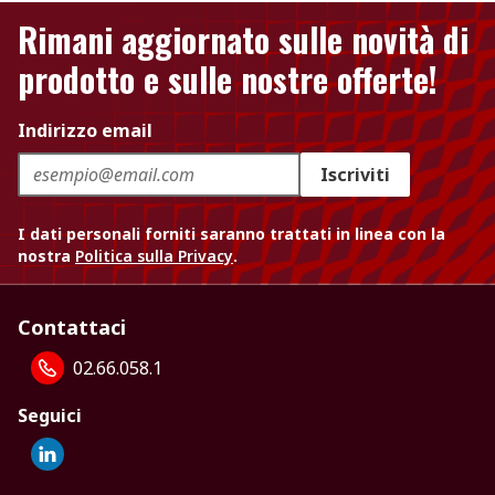
Rimani aggiornato sulle novità di
prodotto e sulle nostre offerte!
Indirizzo email
Iscriviti
I dati personali forniti saranno trattati in linea con la
nostra
Politica sulla Privacy
.
Contattaci
02.66.058.1
Seguici