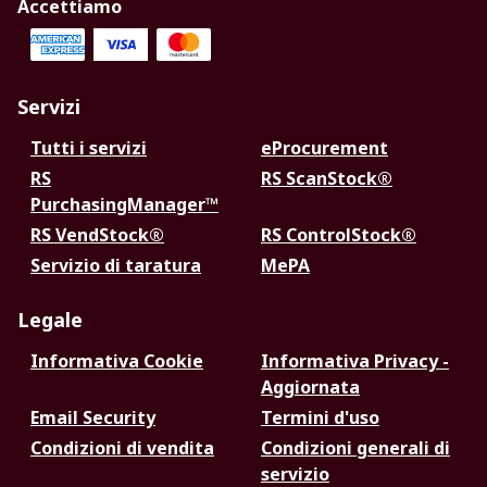
Accettiamo
Servizi
Tutti i servizi
eProcurement
RS
RS ScanStock®
PurchasingManager™
RS VendStock®
RS ControlStock®
Servizio di taratura
MePA
Legale
Informativa Cookie
Informativa Privacy -
Aggiornata
Email Security
Termini d'uso
Condizioni di vendita
Condizioni generali di
servizio