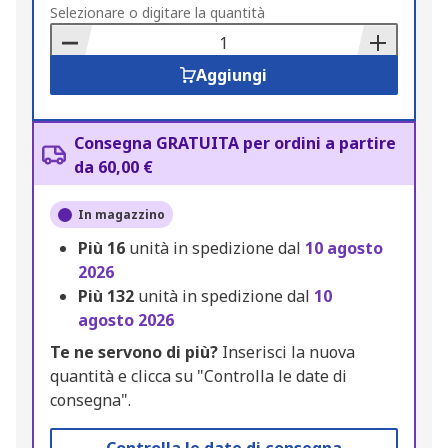
to
Selezionare o digitare la quantità
Basket
Aggiungi
Consegna GRATUITA per ordini a partire
da 60,00 €
In magazzino
Più
16
unità in spedizione dal
10 agosto
2026
Più
132
unità in spedizione dal
10
agosto 2026
Te ne servono di più?
Inserisci la nuova
quantità e clicca su "Controlla le date di
consegna".