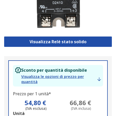
Visualizza Relè stato solido
Sconto per quantità disponibile
Visualizza le opzioni di prezzo per
quantità
Prezzo per 1 unità*
54,80 €
66,86 €
(IVA esclusa)
(IVA inclusa)
Add
Unità