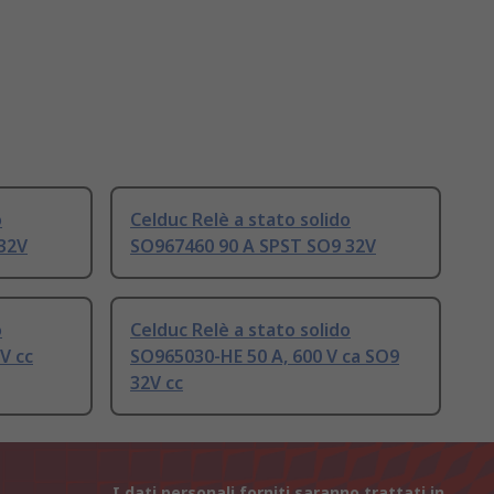
o
Celduc Relè a stato solido
32V
SO967460 90 A SPST SO9 32V
o
Celduc Relè a stato solido
V cc
SO965030-HE 50 A, 600 V ca SO9
32V cc
I dati personali forniti saranno trattati in