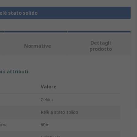
elè stato solido
Dettagli
Normative
prodotto
iù attributi.
Valore
Celduc
Relè a stato solido
sima
60A