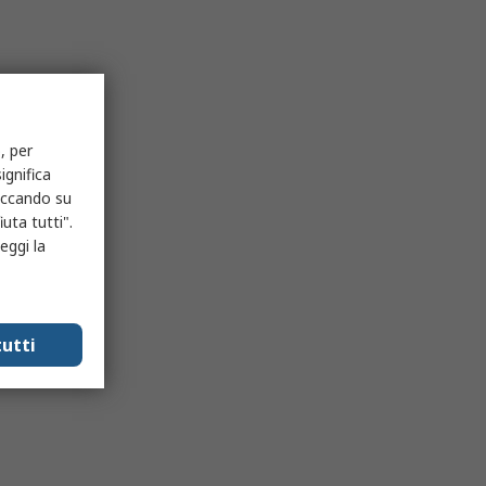
, per
ignifica
liccando su
uta tutti".
eggi la
utti