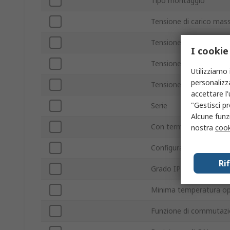
Tipo montaggio
Tensione di carico mas
Tensione di carico min
I cookie
Tensione massima di co
Utilizziamo 
personalizza
Tensione minima di con
accettare l
"Gestisci pr
Serie
Alcune funzi
Con terminazione/senz
nostra
cook
Configurazione contatt
Ri
Grado IP
Minima temperatura op
Funzione di commutaz