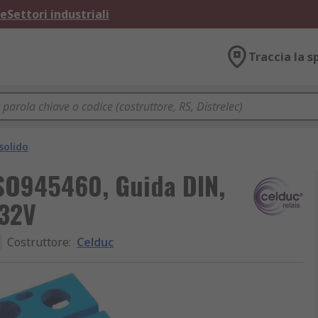
ne
Settori industriali
Traccia la s
solido
 SO945460, Guida DIN,
 32V
Costruttore
:
Celduc