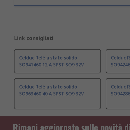
Link consigliati
Celduc Relè a stato solido
Celduc R
SO941460 12 A SPST SO9 32V
SO94246
Celduc Relè a stato solido
Celduc R
SO963460 40 A SPST SO9 32V
SO94286
Rimani aggiornato sulle novità d