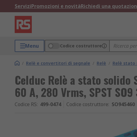
Servizi
Promozioni e novità
Richiedi una quotazio
Menu
Codice costruttore
/
Relè e convertitori di segnale
/
Relè
/
Relè stato 
Celduc Relè a stato solido
60 A, 280 Vrms, SPST SO9
Codice RS
:
499-0474
Codice costruttore
:
SO945460