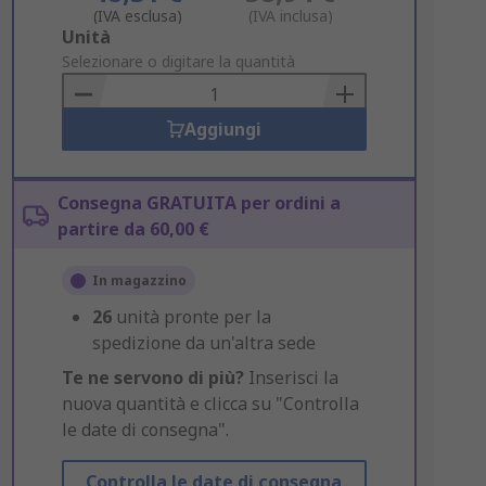
(IVA esclusa)
(IVA inclusa)
Add
Unità
to
Selezionare o digitare la quantità
Basket
Aggiungi
Consegna GRATUITA per ordini a
partire da 60,00 €
In magazzino
26
unità pronte per la
spedizione da un'altra sede
Te ne servono di più?
Inserisci la
nuova quantità e clicca su "Controlla
le date di consegna".
Controlla le date di consegna