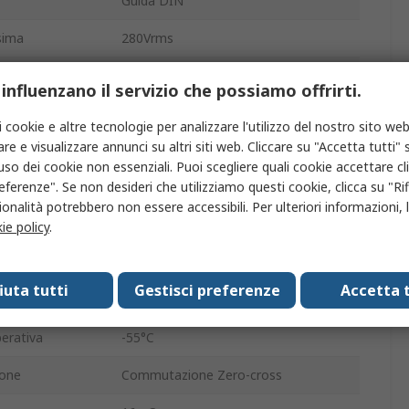
Guida DIN
sima
280Vrms
ima
12V ca
 influenzano il servizio che possiamo offrirti.
ntrollo
32V
i cookie e altre tecnologie per analizzare l'utilizzo del nostro sito web
re e visualizzare annunci su altri siti web. Cliccare su "Accetta tutti" s
trollo
3V
'uso dei cookie non essenziali. Puoi scegliere quali cookie accettare c
eferenze". Se non desideri che utilizziamo questi cookie, clicca su "Rifi
SO9
onalità potrebbero non essere accessibili. Per ulteriori informazioni, l
a terminazione
Vite
ie policy
.
o
SPST
fiuta tutti
Gestisci preferenze
Accetta t
IP20
erativa
-55°C
ione
Commutazione Zero-cross