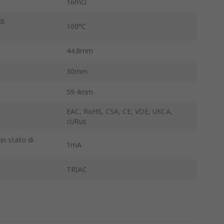
16mΩ
di
100°C
44.8mm
30mm
59.4mm
EAC, RoHS, CSA, CE, VDE, UKCA,
cURus
in stato di
1mA
TRIAC