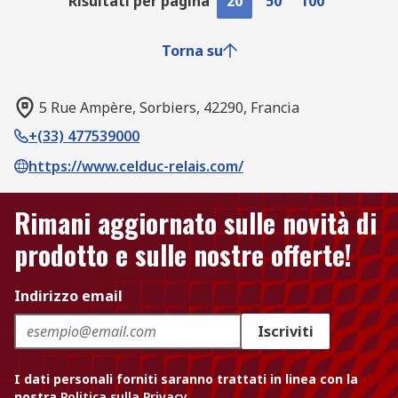
Risultati per pagina
20
50
100
Torna su
5 Rue Ampère, Sorbiers, 42290, Francia
+(33) 477539000
https://www.celduc-relais.com/
Rimani aggiornato sulle novità di
prodotto e sulle nostre offerte!
Indirizzo email
Iscriviti
I dati personali forniti saranno trattati in linea con la
nostra
Politica sulla Privacy
.