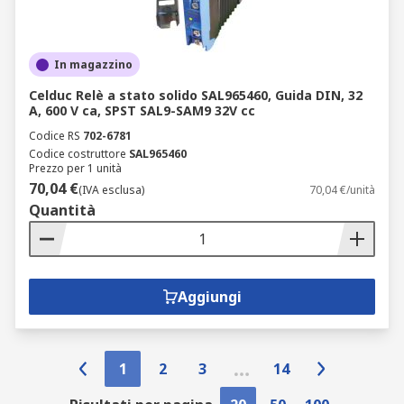
In magazzino
Celduc Relè a stato solido SAL965460, Guida DIN, 32
A, 600 V ca, SPST SAL9-SAM9 32V cc
Codice RS
702-6781
Codice costruttore
SAL965460
Prezzo per 1 unità
70,04 €
(IVA esclusa)
70,04 €/unità
Quantità
Aggiungi
1
2
3
14