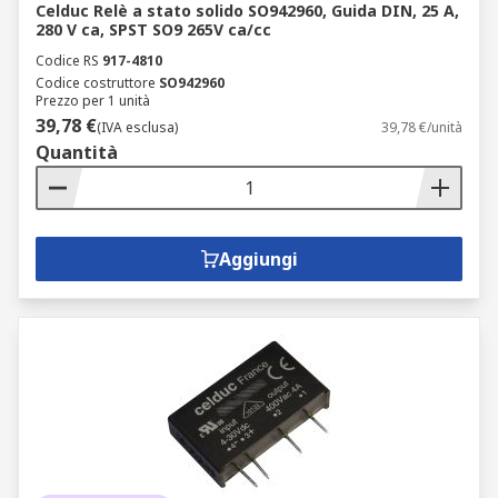
Celduc Relè a stato solido SO942960, Guida DIN, 25 A,
280 V ca, SPST SO9 265V ca/cc
Codice RS
917-4810
Codice costruttore
SO942960
Prezzo per 1 unità
39,78 €
(IVA esclusa)
39,78 €/unità
Quantità
Aggiungi