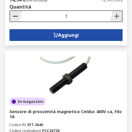
(IVA esclusa)
14,54 €/unità
Quantità
Aggiungi
In magazzino
Sensore di prossimità magnetico Celduc 400V ca, Filo
1A
Codice RS
917-2640
Codice costruttore
PCC26720