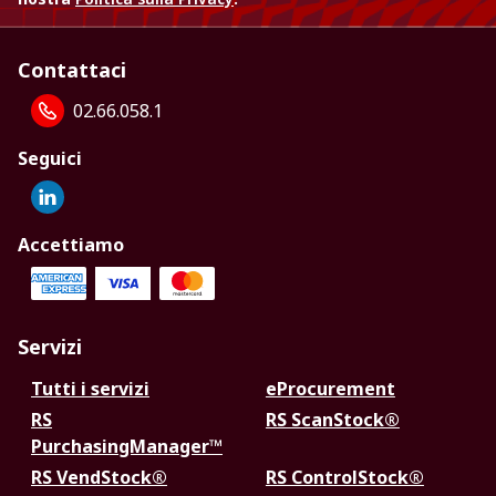
Contattaci
02.66.058.1
Seguici
Accettiamo
Servizi
Tutti i servizi
eProcurement
RS
RS ScanStock®
PurchasingManager™
RS VendStock®
RS ControlStock®