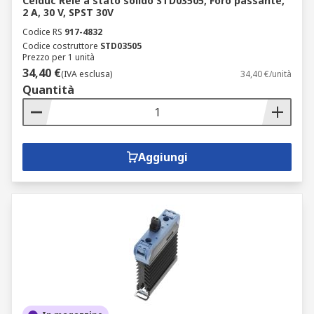
Celduc Relè a stato solido STD03505, Foro passante,
2 A, 30 V, SPST 30V
Codice RS
917-4832
Codice costruttore
STD03505
Prezzo per 1 unità
34,40 €
(IVA esclusa)
34,40 €/unità
Quantità
Aggiungi