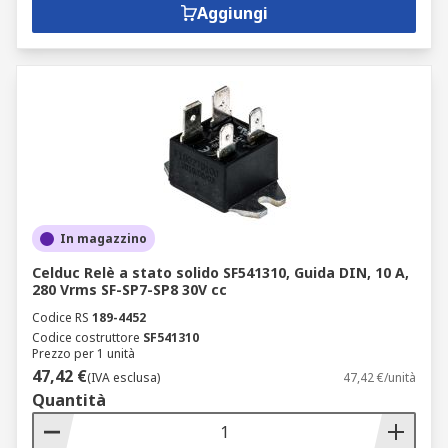
Aggiungi
In magazzino
Celduc Relè a stato solido SF541310, Guida DIN, 10 A,
280 Vrms SF-SP7-SP8 30V cc
Codice RS
189-4452
Codice costruttore
SF541310
Prezzo per 1 unità
47,42 €
(IVA esclusa)
47,42 €/unità
Quantità