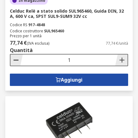
In magazzino
Celduc Relè a stato solido SUL965460, Guida DIN, 32
A, 600 V ca, SPST SUL9-SUM9 32V cc
Codice RS
917-4848
Codice costruttore
SUL965460
Prezzo per 1 unità
77,74 €
(IVA esclusa)
77,74 €/unità
Quantità
Aggiungi