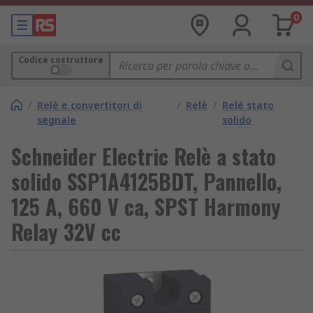
0
Codice costruttore
/
Relè e convertitori di
/
Relè
/
Relè stato
segnale
solido
Schneider Electric Relè a stato
solido SSP1A4125BDT, Pannello,
125 A, 660 V ca, SPST Harmony
Relay 32V cc