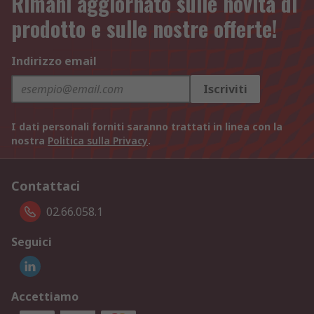
Rimani aggiornato sulle novità di
prodotto e sulle nostre offerte!
Indirizzo email
Iscriviti
I dati personali forniti saranno trattati in linea con la
nostra
Politica sulla Privacy
.
Contattaci
02.66.058.1
Seguici
Accettiamo