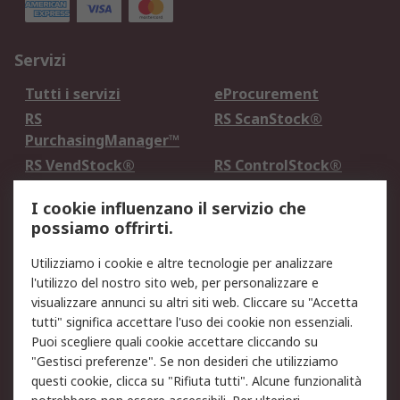
Servizi
Tutti i servizi
eProcurement
RS
RS ScanStock®
PurchasingManager™
RS VendStock®
RS ControlStock®
Servizio di taratura
MePA
I cookie influenzano il servizio che
possiamo offrirti.
Legale
Utilizziamo i cookie e altre tecnologie per analizzare
Informativa Cookie
Informativa Privacy -
l'utilizzo del nostro sito web, per personalizzare e
Aggiornata
visualizzare annunci su altri siti web. Cliccare su "Accetta
Email Security
Termini d'uso
tutti" significa accettare l'uso dei cookie non essenziali.
Condizioni di vendita
Condizioni generali di
Puoi scegliere quali cookie accettare cliccando su
servizio
"Gestisci preferenze". Se non desideri che utilizziamo
questi cookie, clicca su "Rifiuta tutti". Alcune funzionalità
Etica e responsabilità