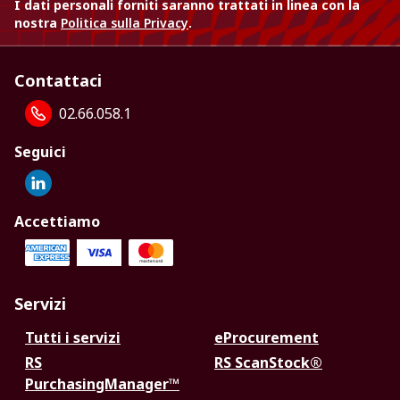
I dati personali forniti saranno trattati in linea con la
nostra
Politica sulla Privacy
.
Contattaci
02.66.058.1
Seguici
Accettiamo
Servizi
Tutti i servizi
eProcurement
RS
RS ScanStock®
PurchasingManager™