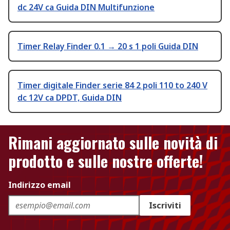
dc 24V ca Guida DIN Multifunzione
Timer Relay Finder 0.1 → 20 s 1 poli Guida DIN
Timer digitale Finder serie 84 2 poli 110 to 240 V
dc 12V ca DPDT, Guida DIN
Rimani aggiornato sulle novità di
prodotto e sulle nostre offerte!
Indirizzo email
Iscriviti