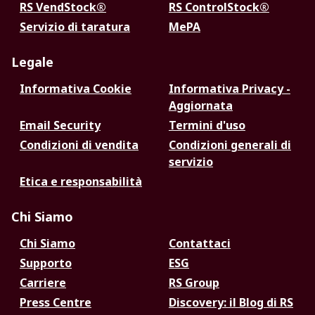
RS VendStock®
RS ControlStock®
Servizio di taratura
MePA
Legale
Informativa Cookie
Informativa Privacy -
Aggiornata
Email Security
Termini d'uso
Condizioni di vendita
Condizioni generali di
servizio
Etica e responsabilità
Chi Siamo
Chi Siamo
Contattaci
Supporto
ESG
Carriere
RS Group
Press Centre
Discovery: il Blog di RS