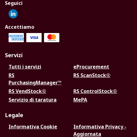
Seguici
Accettiamo
Servizi
Tutti i servizi
eProcurement
RS
RS ScanStock®
PurchasingManager™
RS VendStock®
RS ControlStock®
Servizio di taratura
MePA
Legale
Informativa Cookie
Informativa Privacy -
Aggiornata