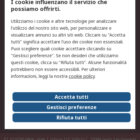
I cookie influenzano il servizio che
possiamo offrirti.
Legale
Utilizziamo i cookie e altre tecnologie per analizzare
Informativa Cookie
Informativa Privacy -
l'utilizzo del nostro sito web, per personalizzare e
Aggiornata
visualizzare annunci su altri siti web. Cliccare su "Accetta
Email Security
Termini d'uso
tutti" significa accettare l'uso dei cookie non essenziali.
Condizioni di vendita
Condizioni generali di
Puoi scegliere quali cookie accettare cliccando su
servizio
"Gestisci preferenze". Se non desideri che utilizziamo
questi cookie, clicca su "Rifiuta tutti". Alcune funzionalità
Etica e responsabilità
potrebbero non essere accessibili. Per ulteriori
informazioni, leggi la nostra
cookie policy
.
Chi Siamo
Chi Siamo
Contattaci
Accetta tutti
Supporto
ESG
Gestisci preferenze
Carriere
RS Group
Rifiuta tutti
Press Centre
Discovery: il Blog di RS
P.I. 02267810964 - Viale T. Edison 110, Edificio C, 20099 Sesto San Giovanni