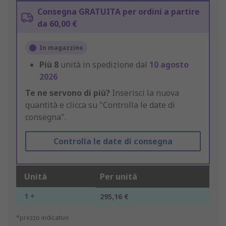
Consegna GRATUITA per ordini a partire
da 60,00 €
In magazzino
Più
8
unità in spedizione dal
10 agosto
2026
Te ne servono di più?
Inserisci la nuova
quantità e clicca su "Controlla le date di
consegna".
Controlla le date di consegna
Unità
Per unità
1 +
295,16 €
*prezzo indicativo