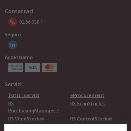
Contattaci
02.66.058.1
Seguici
Accettiamo
Servizi
Tutti i servizi
eProcurement
RS
RS ScanStock®
PurchasingManager™
RS VendStock®
RS ControlStock®
Servizio di taratura
MePA