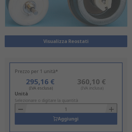
Visualizza Reostati
Prezzo per 1 unità*
295,16 €
360,10 €
(IVA esclusa)
(IVA inclusa)
Add
Unità
to
Selezionare o digitare la quantità
Basket
Aggiungi