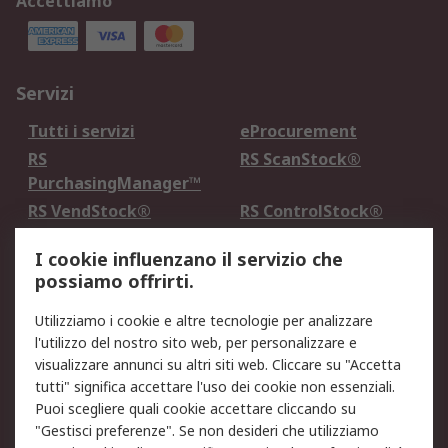
Accettiamo
Servizi
Tutti i servizi
eProcurement
RS
RS ScanStock®
PurchasingManager™
RS VendStock®
RS ControlStock®
Servizio di taratura
MePA
I cookie influenzano il servizio che
possiamo offrirti.
Legale
Utilizziamo i cookie e altre tecnologie per analizzare
Informativa Cookie
Informativa Privacy -
l'utilizzo del nostro sito web, per personalizzare e
Aggiornata
visualizzare annunci su altri siti web. Cliccare su "Accetta
Email Security
Termini d'uso
tutti" significa accettare l'uso dei cookie non essenziali.
Condizioni di vendita
Condizioni generali di
Puoi scegliere quali cookie accettare cliccando su
servizio
"Gestisci preferenze". Se non desideri che utilizziamo