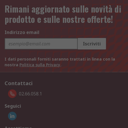
Rimani aggiornato sulle novità di
prodotto e sulle nostre offerte!
Indirizzo email
Iscriviti
I dati personali forniti saranno trattati in linea con la
nostra
Politica sulla Privacy
.
Contattaci
02.66.058.1
Seguici