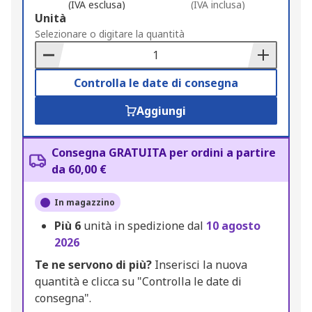
(IVA esclusa)
(IVA inclusa)
Add
Unità
to
Selezionare o digitare la quantità
Basket
Controlla le date di consegna
Aggiungi
Consegna GRATUITA per ordini a partire
da 60,00 €
In magazzino
Più
6
unità in spedizione dal
10 agosto
2026
Te ne servono di più?
Inserisci la nuova
quantità e clicca su "Controlla le date di
consegna".