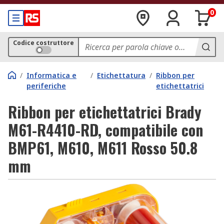
0
Codice costruttore
/
Informatica e
/
Etichettatura
/
Ribbon per
periferiche
etichettatrici
Ribbon per etichettatrici Brady
M61-R4410-RD, compatibile con
BMP61, M610, M611 Rosso 50.8
mm