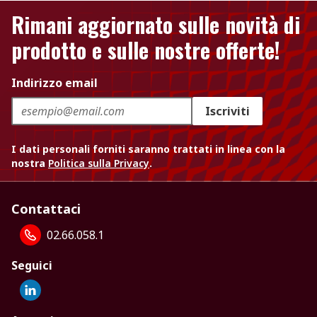
Rimani aggiornato sulle novità di
prodotto e sulle nostre offerte!
Indirizzo email
Iscriviti
I dati personali forniti saranno trattati in linea con la
nostra
Politica sulla Privacy
.
Contattaci
02.66.058.1
Seguici