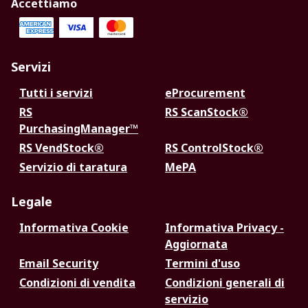
Accettiamo
Servizi
Tutti i servizi
eProcurement
RS
RS ScanStock®
PurchasingManager™
RS VendStock®
RS ControlStock®
Servizio di taratura
MePA
Legale
Informativa Cookie
Informativa Privacy -
Aggiornata
Email Security
Termini d'uso
Condizioni di vendita
Condizioni generali di
servizio