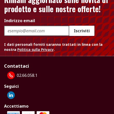
prodotto e sulle nostre offerte!
Indirizzo email
Iscriviti
I dati personali forniti saranno trattati in linea con la
nostra
Politica sulla Privacy
.
Contattaci
02.66.058.1
Seguici
Accettiamo