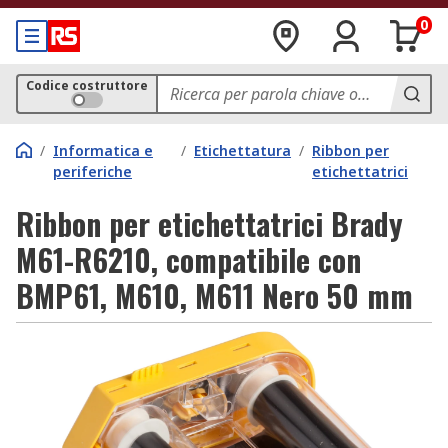
0
Codice costruttore
/
Informatica e
/
Etichettatura
/
Ribbon per
periferiche
etichettatrici
Ribbon per etichettatrici Brady
M61-R6210, compatibile con
BMP61, M610, M611 Nero 50 mm