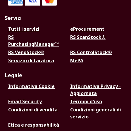
Servizi
Tutti i servizi
eProcurement
RS
RS ScanStock®
PurchasingManager™
RS VendStock®
RS ControlStock®
Servizio di taratura
MePA
Legale
Informativa Cookie
Informativa Privacy -
Aggiornata
Email Security
Termini d'uso
Condizioni di vendita
Condizioni generali di
servizio
Etica e responsabilità