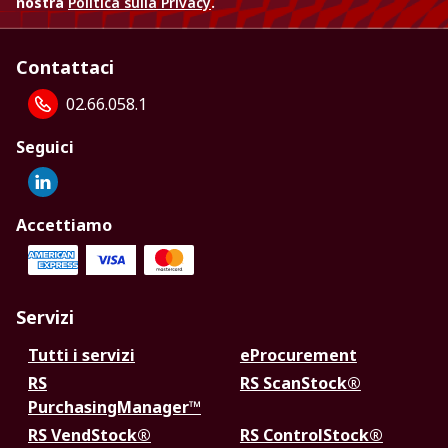
nostra
Politica sulla Privacy
.
Contattaci
02.66.058.1
Seguici
Accettiamo
Servizi
Tutti i servizi
eProcurement
RS
RS ScanStock®
PurchasingManager™
RS VendStock®
RS ControlStock®