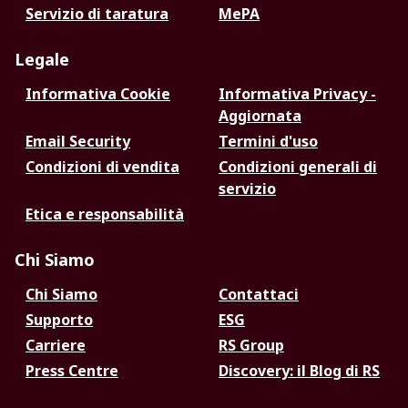
Servizio di taratura
MePA
Legale
Informativa Cookie
Informativa Privacy -
Aggiornata
Email Security
Termini d'uso
Condizioni di vendita
Condizioni generali di
servizio
Etica e responsabilità
Chi Siamo
Chi Siamo
Contattaci
Supporto
ESG
Carriere
RS Group
Press Centre
Discovery: il Blog di RS