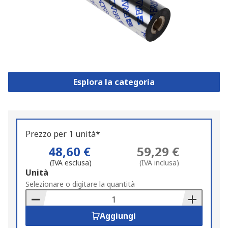
Esplora la categoria
Prezzo per 1 unità*
48,60 €
59,29 €
(IVA esclusa)
(IVA inclusa)
Add
Unità
to
Selezionare o digitare la quantità
Basket
Aggiungi