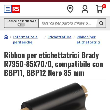
0
Codice costruttore
/
Informatica e
/
Etichettatura
/
Ribbon per
periferiche
etichettatrici
Ribbon per etichettatrici Brady
R7950-85X70/O, compatibile con
BBP11, BBP12 Nero 85 mm