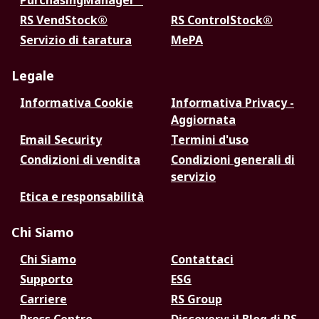
PurchasingManager™
RS VendStock®
RS ControlStock®
Servizio di taratura
MePA
Legale
Informativa Cookie
Informativa Privacy -
Aggiornata
Email Security
Termini d'uso
Condizioni di vendita
Condizioni generali di
servizio
Etica e responsabilità
Chi Siamo
Chi Siamo
Contattaci
Supporto
ESG
Carriere
RS Group