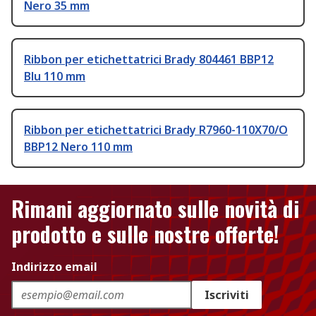
Nero 35 mm
Ribbon per etichettatrici Brady 804461 BBP12
Blu 110 mm
Ribbon per etichettatrici Brady R7960-110X70/O
BBP12 Nero 110 mm
Rimani aggiornato sulle novità di
prodotto e sulle nostre offerte!
Indirizzo email
Iscriviti