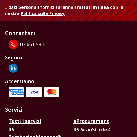
I dati personali forniti saranno trattati in linea con la
nostra
Politica sulla Privacy
.
Contattaci
02.66.058.1
Seguici
Accettiamo
Servizi
Tutti i servizi
eProcurement
RS
RS ScanStock®