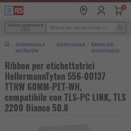
0
Codice costruttore
/
Informatica e
/
Etichettatura
/
Ribbon per
periferiche
etichettatrici
Ribbon per etichettatrici
HellermannTyton 556-00137
TTRW 60MM-PET-WH,
compatibile con TLS-PC LINK, TLS
2200 Bianco 50.8