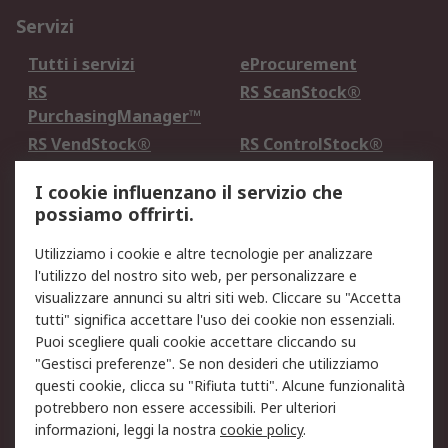
Servizi
Tutti i servizi
eProcurement
RS
RS ScanStock®
PurchasingManager™
RS VendStock®
RS ControlStock®
Servizio di taratura
MePA
I cookie influenzano il servizio che
possiamo offrirti.
Legale
Utilizziamo i cookie e altre tecnologie per analizzare
Informativa Cookie
Informativa Privacy -
l'utilizzo del nostro sito web, per personalizzare e
Aggiornata
visualizzare annunci su altri siti web. Cliccare su "Accetta
Email Security
Termini d'uso
tutti" significa accettare l'uso dei cookie non essenziali.
Condizioni di vendita
Condizioni generali di
Puoi scegliere quali cookie accettare cliccando su
servizio
"Gestisci preferenze". Se non desideri che utilizziamo
questi cookie, clicca su "Rifiuta tutti". Alcune funzionalità
Etica e responsabilità
potrebbero non essere accessibili. Per ulteriori
informazioni, leggi la nostra
cookie policy
.
Chi Siamo