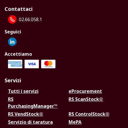
Contattaci
02.66.058.1
Seguici
Accettiamo
Servizi
Tutti i servizi
eProcurement
RS
RS ScanStock®
PurchasingManager™
RS VendStock®
RS ControlStock®
Servizio di taratura
MePA