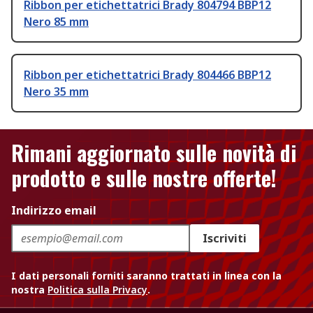
Ribbon per etichettatrici Brady 804794 BBP12
Nero 85 mm
Ribbon per etichettatrici Brady 804466 BBP12
Nero 35 mm
Rimani aggiornato sulle novità di
prodotto e sulle nostre offerte!
Indirizzo email
Iscriviti
I dati personali forniti saranno trattati in linea con la
nostra
Politica sulla Privacy
.