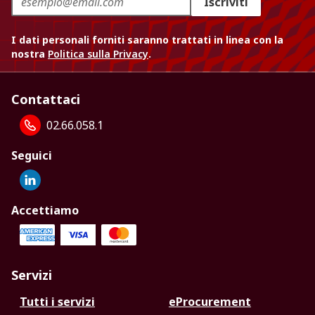
Iscriviti
I dati personali forniti saranno trattati in linea con la
nostra
Politica sulla Privacy
.
Contattaci
02.66.058.1
Seguici
Accettiamo
Servizi
Tutti i servizi
eProcurement