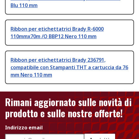
Blu 110 mm
Ribbon per etichettatrici Brady R-6000
110mmx70m /O BBP12 Nero 110 mm
Ribbon per etichettatrici Brady 236791,
compatibile con Stampanti THT a cartuccia da 76
mm Nero 110 mm
Rimani aggiornato sulle novità di
prodotto e sulle nostre offerte!
Indirizzo email