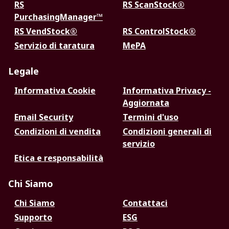
RS
RS ScanStock®
PurchasingManager™
RS VendStock®
RS ControlStock®
Servizio di taratura
MePA
Legale
Informativa Cookie
Informativa Privacy -
Aggiornata
Email Security
Termini d'uso
Condizioni di vendita
Condizioni generali di
servizio
Etica e responsabilità
Chi Siamo
Chi Siamo
Contattaci
Supporto
ESG