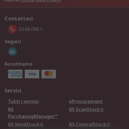
Contattaci
02.66.058.1
Seguici
Accettiamo
Servizi
Tutti i servizi
eProcurement
RS
RS ScanStock®
PurchasingManager™
RS VendStock®
RS ControlStock®