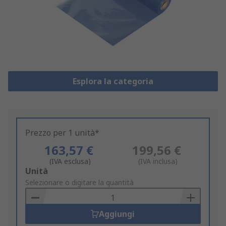
Esplora la categoria
Prezzo per 1 unità*
163,57 €
199,56 €
(IVA esclusa)
(IVA inclusa)
Add
Unità
to
Selezionare o digitare la quantità
Basket
Aggiungi