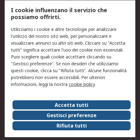
Servizio di taratura
MePA
I cookie influenzano il servizio che
possiamo offrirti.
Legale
Utilizziamo i cookie e altre tecnologie per analizzare
Informativa Cookie
Informativa Privacy -
l'utilizzo del nostro sito web, per personalizzare e
Aggiornata
visualizzare annunci su altri siti web. Cliccare su "Accetta
Email Security
Termini d'uso
tutti" significa accettare l'uso dei cookie non essenziali.
Condizioni di vendita
Condizioni generali di
Puoi scegliere quali cookie accettare cliccando su
servizio
"Gestisci preferenze". Se non desideri che utilizziamo
questi cookie, clicca su "Rifiuta tutti". Alcune funzionalità
Etica e responsabilità
potrebbero non essere accessibili. Per ulteriori
informazioni, leggi la nostra
cookie policy
.
Chi Siamo
Chi Siamo
Contattaci
Accetta tutti
Supporto
ESG
Gestisci preferenze
Carriere
RS Group
Rifiuta tutti
Press Centre
Discovery: il Blog di RS