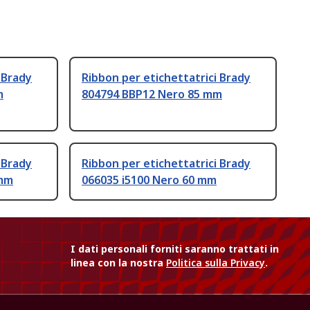
 Brady
Ribbon per etichettatrici Brady
m
804794 BBP12 Nero 85 mm
 Brady
Ribbon per etichettatrici Brady
 mm
066035 i5100 Nero 60 mm
I dati personali forniti saranno trattati in
linea con la nostra
Politica sulla Privacy
.