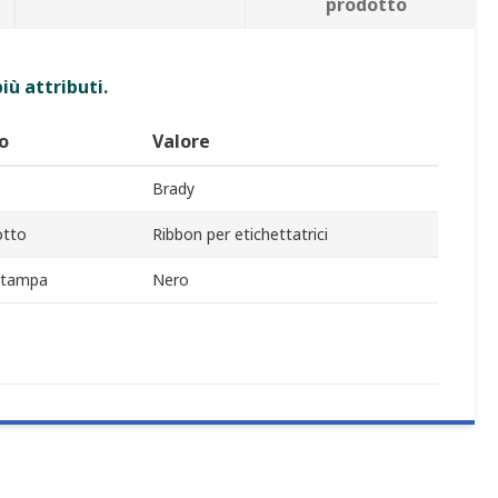
prodotto
iù attributi.
o
Valore
Brady
otto
Ribbon per etichettatrici
 stampa
Nero