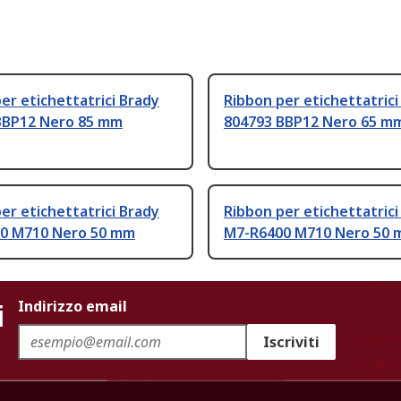
er etichettatrici Brady
Ribbon per etichettatrici
BBP12 Nero 85 mm
804793 BBP12 Nero 65 m
er etichettatrici Brady
Ribbon per etichettatrici
0 M710 Nero 50 mm
M7-R6400 M710 Nero 50
i
Indirizzo email
Iscriviti