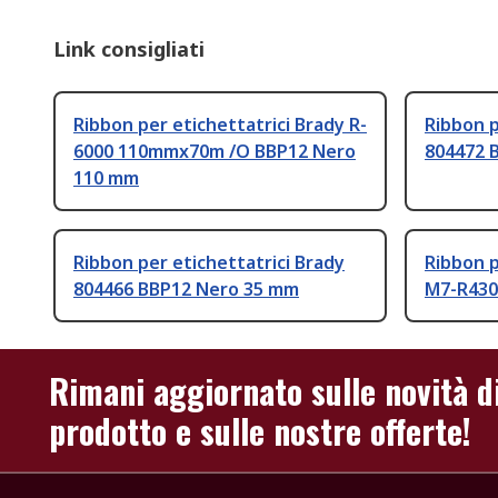
Link consigliati
Ribbon per etichettatrici Brady R-
Ribbon p
6000 110mmx70m /O BBP12 Nero
804472 
110 mm
Ribbon per etichettatrici Brady
Ribbon p
804466 BBP12 Nero 35 mm
M7-R430
Rimani aggiornato sulle novità d
prodotto e sulle nostre offerte!