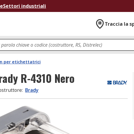
ne
Settori industriali
Traccia la s
n per etichettatrici
Brady R-4310 Nero
ostruttore
:
Brady