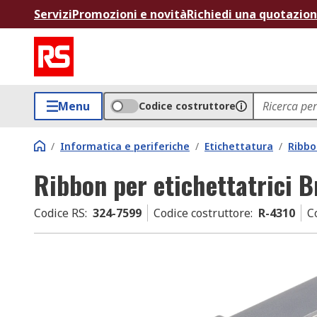
Servizi
Promozioni e novità
Richiedi una quotazio
Menu
Codice costruttore
/
Informatica e periferiche
/
Etichettatura
/
Ribbo
Ribbon per etichettatrici 
Codice RS
:
324-7599
Codice costruttore
:
R-4310
C