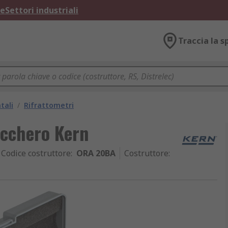
ne
Settori industriali
Traccia la s
tali
/
Rifrattometri
ucchero Kern
Codice costruttore
:
ORA 20BA
Costruttore
: