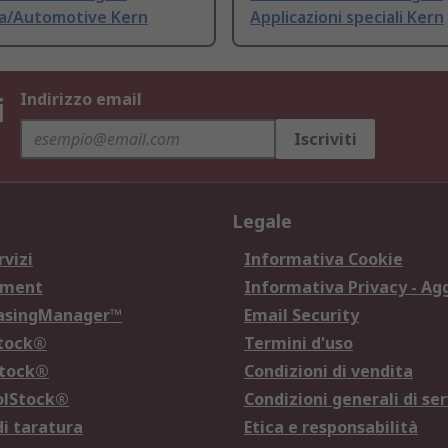
ia/Automotive Kern
Applicazioni speciali Kern
i
Indirizzo email
Iscriviti
Legale
rvizi
Informativa Cookie
ement
Informativa Privacy - Ag
hasingManager™
Email Security
Stock®
Termini d'uso
Stock®
Condizioni di vendita
olStock®
Condizioni generali di ser
di taratura
Etica e responsabilità