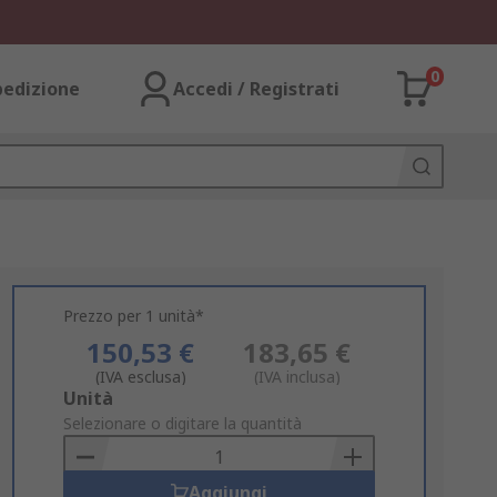
0
pedizione
Accedi / Registrati
Prezzo per 1 unità*
150,53 €
183,65 €
(IVA esclusa)
(IVA inclusa)
Add
Unità
to
Selezionare o digitare la quantità
Basket
Aggiungi