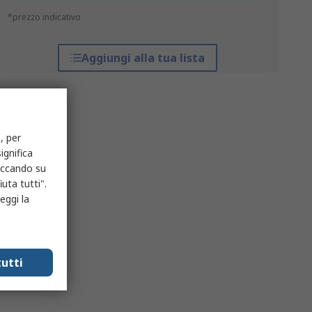
*prezzo indicativo
Aggiungi alla tua lista
, per
ignifica
liccando su
uta tutti".
eggi la
utti