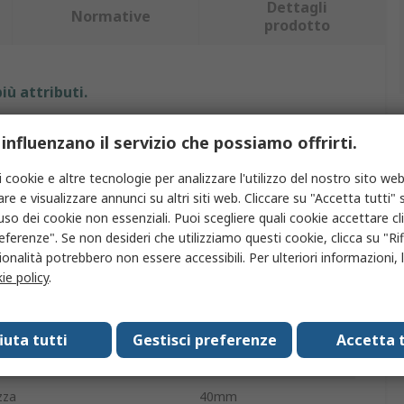
Dettagli
Normative
prodotto
iù attributi.
uto
Valore
 influenzano il servizio che possiamo offrirti.
o
Kern
i cookie e altre tecnologie per analizzare l'utilizzo del nostro sito web
re e visualizzare annunci su altri siti web. Cliccare su "Accetta tutti" s
odotto
Rifrattometro
'uso dei cookie non essenziali. Puoi scegliere quali cookie accettare c
eferenze". Se non desideri che utilizziamo questi cookie, clicca su "Rifi
rifrattometro
Zucchero
onalità potrebbero non essere accessibili. Per ulteriori informazioni, l
ie policy
.
cita
Analogico
4mm
fiuta tutti
Gestisci preferenze
Accetta t
zza
4 mm
zza
40mm