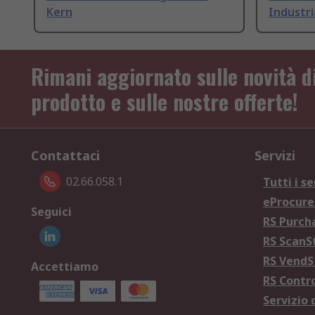
Kern
Industr
Rimani aggiornato sulle novità d
prodotto e sulle nostre offerte!
Contattaci
Servizi
02.66.058.1
Tutti i se
eProcur
Seguici
RS Purc
RS Scan
RS Vend
Accettiamo
RS Contr
Servizio 