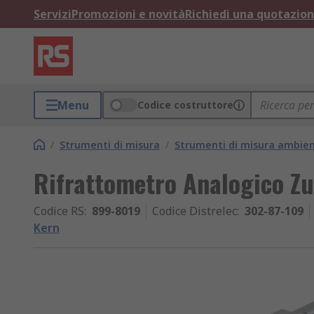
Servizi
Promozioni e novità
Richiedi una quotazio
Menu
Codice costruttore
/
Strumenti di misura
/
Strumenti di misura ambien
Rifrattometro Analogico Z
Codice RS
:
899-8019
Codice Distrelec
:
302-87-109
Kern