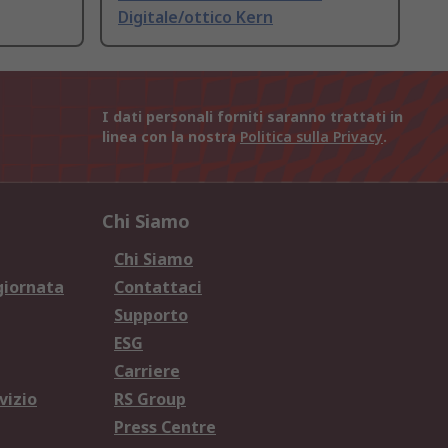
Digitale/ottico Kern
I dati personali forniti saranno trattati in
linea con la nostra
Politica sulla Privacy
.
Chi Siamo
Chi Siamo
giornata
Contattaci
Supporto
ESG
Carriere
vizio
RS Group
Press Centre