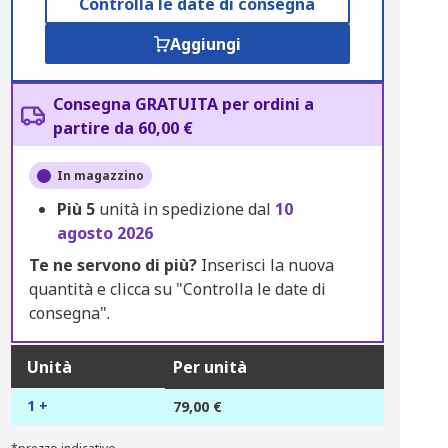
Controlla le date di consegna
Aggiungi
Consegna GRATUITA per ordini a
partire da 60,00 €
In magazzino
Più
5
unità in spedizione dal
10
agosto 2026
Te ne servono di più?
Inserisci la nuova
quantità e clicca su "Controlla le date di
consegna".
Unità
Per unità
1 +
79,00 €