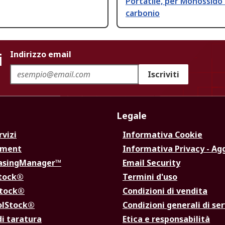
Portatile, per Monossido 
carbonio
i
Indirizzo email
Iscriviti
Legale
rvizi
Informativa Cookie
ement
Informativa Privacy - Ag
hasingManager™
Email Security
Stock®
Termini d'uso
Stock®
Condizioni di vendita
olStock®
Condizioni generali di ser
di taratura
Etica e responsabilità