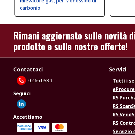
Rilevatore gas, per Monossido di
carbonio
Rimani aggiornato sulle novità d
prodotto e sulle nostre offerte!
Contattaci
Servizi
02.66.058.1
Tutti i se
eProcur
Seguici
RS Purc
RS Scan
RS Vend
Accettiamo
RS Contr
Servizio 