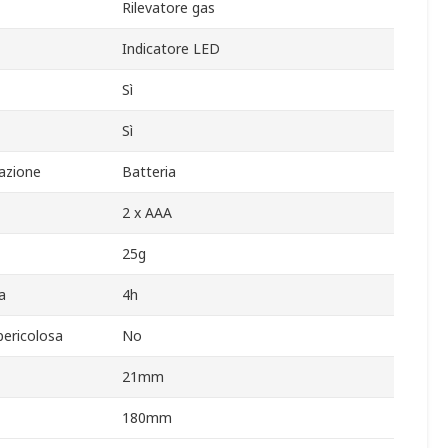
Rilevatore gas
Indicatore LED
Sì
Sì
azione
Batteria
2 x AAA
25g
a
4h
pericolosa
No
21mm
180mm