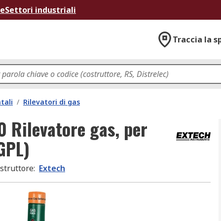
ne
Settori industriali
Traccia la s
tali
/
Rilevatori di gas
0 Rilevatore gas, per
(GPL)
struttore
:
Extech